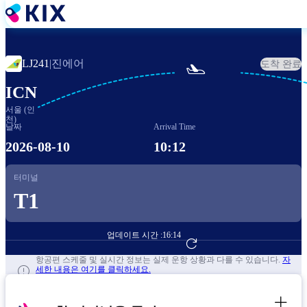
주
요
콘
텐
진에어
LJ241
|
도착 완료

츠
로
ICN
건
서울 (인
너
천)
뛰
날짜
Arrival Time
기
2026-08-10
10:12
터미널
T1
업데이트 시간 :
16:14
항공편 예약하기
항공편 스케줄 및 실시간 정보는 실제 운항 상황과 다를 수 있습니다.
자
세한 내용은 여기를 클릭하세요.