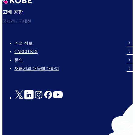
고베 공항
국제선 / 국내선
기업 정보
footer-
CARGO KIX
links-
문의
en-
재해시의 대응에 대하여
Social
Links