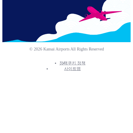
© 2026 Kansai Airports All Rights Reserved
정책
쿠키 정책
Footer
사이트맵
Info
Menu