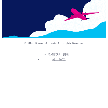
© 2026 Kansai Airports All Rights Reserved
정책
쿠키 정책
Footer
사이트맵
Info
Menu