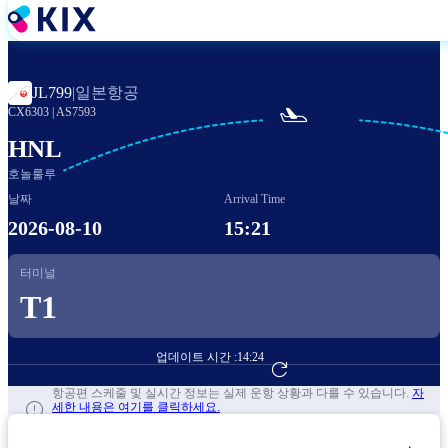
주
요
콘
텐
일본항공
JL799
|
츠

CX6303
|
AS7593
로
건
HNL
너
호놀룰루
뛰
날짜
Arrival Time
기
2026-08-10
15:21
터미널
T1
업데이트 시간 :
14:24
항공편 예약하기
항공편 스케줄 및 실시간 정보는 실제 운항 상황과 다를 수 있습니다.
자
세한 내용은 여기를 클릭하세요.