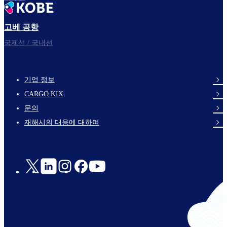
고베 공항
국제선 / 국내선
기업 정보
footer-
CARGO KIX
links-
문의
en-
재해시의 대응에 대하여
Social
Links