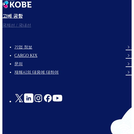
고베 공항
국제선 / 국내선
기업 정보
footer-
CARGO KIX
links-
문의
en-
재해시의 대응에 대하여
Social
Links