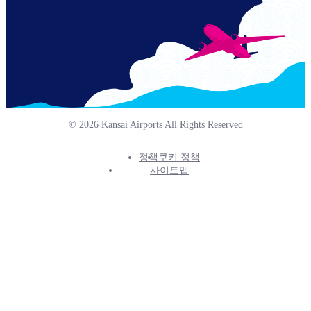
© 2026 Kansai Airports All Rights Reserved
정책
쿠키 정책
Footer
사이트맵
Info
Menu