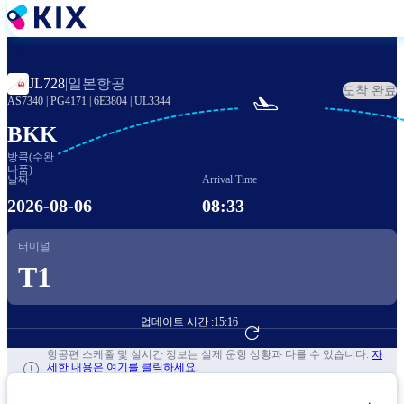
주
요
콘
텐
일본항공
JL728
|
도착 완료
츠

AS7340
|
PG4171
|
6E3804
|
UL3344
로
건
BKK
너
방콕(수완
뛰
나품)
날짜
Arrival Time
기
2026-08-06
08:33
터미널
T1
업데이트 시간 :
15:16
항공편 예약하기
항공편 스케줄 및 실시간 정보는 실제 운항 상황과 다를 수 있습니다.
자
세한 내용은 여기를 클릭하세요.