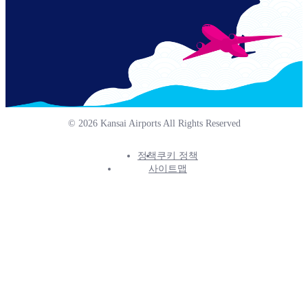
© 2026 Kansai Airports All Rights Reserved
정책
쿠키 정책
Footer
사이트맵
Info
Menu