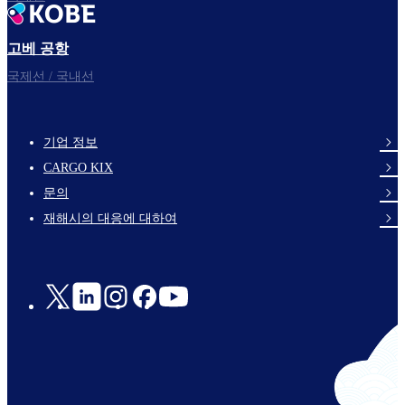
고베 공항
국제선 / 국내선
기업 정보
footer-
CARGO KIX
links-
문의
en-
재해시의 대응에 대하여
Social
Links