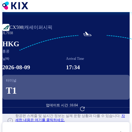
주
요
콘
텐
캐세이퍼시픽
CX598
|
츠

JL7938
로
건
HKG
너
홍콩
뛰
날짜
Arrival Time
기
2026-08-09
17:34
터미널
T1
업데이트 시간 :
16:04
항공편 예약하기
항공편 스케줄 및 실시간 정보는 실제 운항 상황과 다를 수 있습니다.
자
세한 내용은 여기를 클릭하세요.