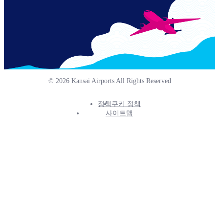
© 2026 Kansai Airports All Rights Reserved
정책
쿠키 정책
Footer
사이트맵
Info
Menu