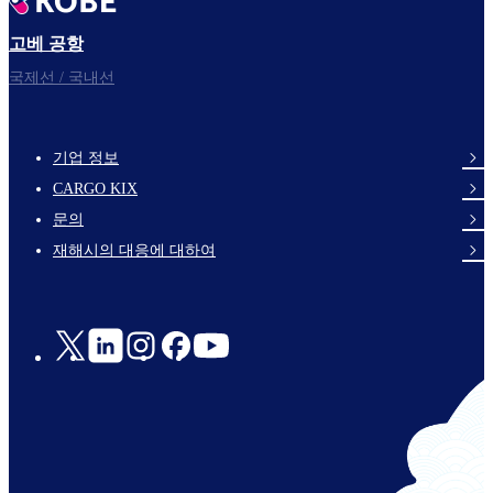
고베 공항
국제선 / 국내선
기업 정보
footer-
CARGO KIX
links-
문의
en-
재해시의 대응에 대하여
Social
Links