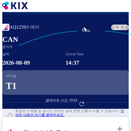
주
요
콘
텐
9 에어
AQ1259
|
도착 완료

츠
로
CAN
건
광저우
너
뛰
날짜
Arrival Time
기
2026-08-09
14:37
터미널
T1
업데이트 시간 :
19:43
항공편 예약하기
항공편 스케줄 및 실시간 정보는 실제 운항 상황과 다를 수 있습니다.
자
세한 내용은 여기를 클릭하세요.