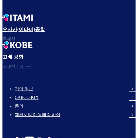
오사카(이타미)공항
국내선
고베 공항
국제선 / 국내선
기업 정보
footer-
CARGO KIX
links-
문의
en-
재해시의 대응에 대하여