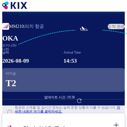
주
요
콘
텐
피치 항공
MM210
|
도착 완료

츠
로
OKA
건
오키나와/
너
나하
뛰
날짜
Arrival Time
기
2026-08-09
14:53
터미널
T2
업데이트 시간 :
19:36
항공편 예약하기
항공편 스케줄 및 실시간 정보는 실제 운항 상황과 다를 수 있습니다.
자
세한 내용은 여기를 클릭하세요.