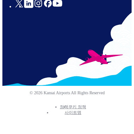
Social
Links
© 2026 Kansai Airports All Rights Reserved
정책
쿠키 정책
Footer
사이트맵
Info
Menu