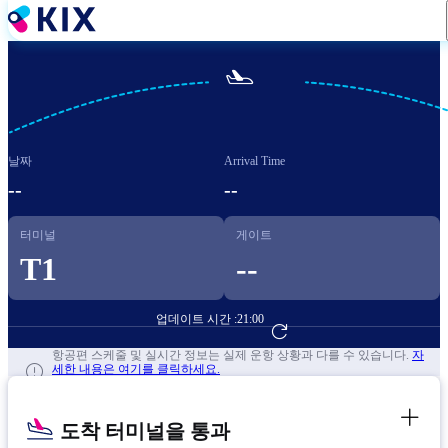
주
요
콘

텐
츠
로
건
날짜
Arrival Time
너
뛰
--
--
기
터미널
게이트
T1
--
업데이트 시간 :
21:00
항공편 예약하기
항공편 스케줄 및 실시간 정보는 실제 운항 상황과 다를 수 있습니다.
자
세한 내용은 여기를 클릭하세요.
도착 터미널을 통과