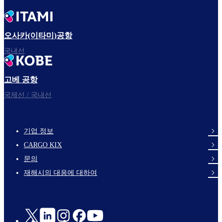
오사카(이타미)공항
국내선
고베 공항
국제선 / 국내선
기업 정보
footer-
CARGO KIX
links-
문의
en-
재해시의 대응에 대하여
Social