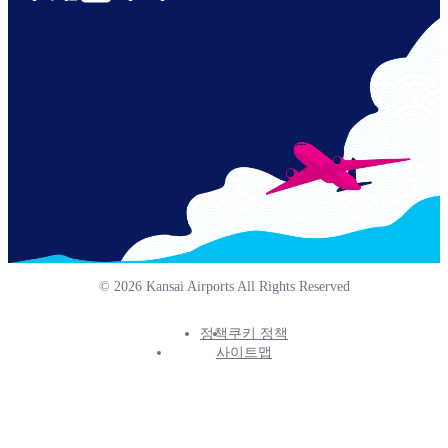
Links
© 2026 Kansai Airports All Rights Reserved
정책
쿠키 정책
Footer
사이트맵
Info
Menu