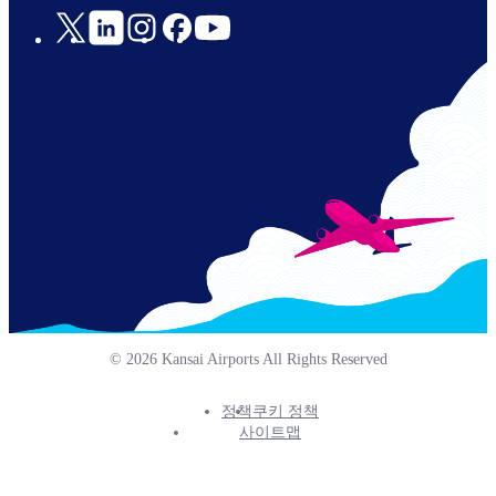
Social
Links
© 2026 Kansai Airports All Rights Reserved
정책
쿠키 정책
Footer
사이트맵
Info
Menu