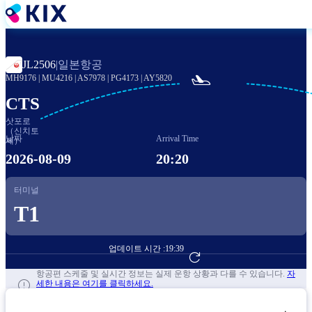
주
요
콘
텐
일본항공
JL2506
|
츠

MH9176
|
MU4216
|
AS7978
|
PG4173
|
AY5820
로
건
CTS
너
삿포로
뛰
（신치토
날짜
Arrival Time
세）
기
2026-08-09
20:20
터미널
T1
업데이트 시간 :
19:39
항공편 예약하기
항공편 스케줄 및 실시간 정보는 실제 운항 상황과 다를 수 있습니다.
자
세한 내용은 여기를 클릭하세요.