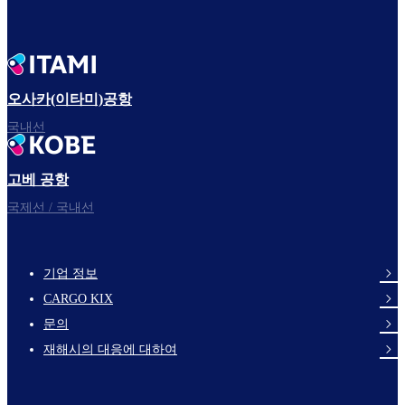
오사카(이타미)공항
국내선
고베 공항
국제선 / 국내선
기업 정보
footer-
CARGO KIX
links-
문의
en-
재해시의 대응에 대하여