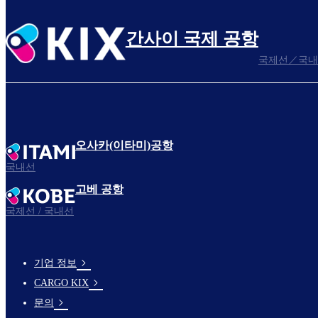
간사이 국제 공항
국제선／국내
오사카(이타미)공항
국내선
고베 공항
국제선 / 국내선
기업 정보
footer-
CARGO KIX
links-
문의
en-