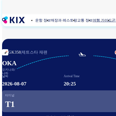
주
요
콘
운항 정보
매장과 레스토랑
교통 정보
여행 가이드
곤
텐
츠
로
건
너
뛰
제트스타 재팬
GK358
|

기
OKA
오키나와/
나하
날짜
Arrival Time
2026-08-07
20:25
터미널
T1