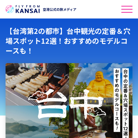
空港公式の旅メディア
【台湾第2の都市】台中観光の定番＆穴
場スポット12選！おすすめのモデルコ
ースも！