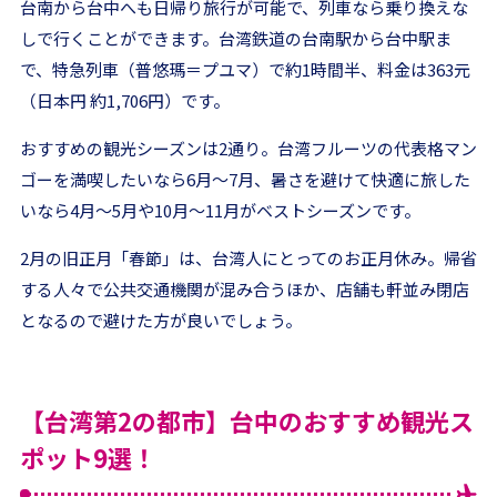
台南から台中へも日帰り旅行が可能で、列車なら乗り換えな
しで行くことができます。台湾鉄道の台南駅から台中駅ま
で、特急列車（普悠瑪＝プユマ）で約1時間半、料金は363元
（日本円 約1,706円）です。
おすすめの観光シーズンは2通り。台湾フルーツの代表格マン
ゴーを満喫したいなら6月〜7月、暑さを避けて快適に旅した
いなら4月〜5月や10月〜11月がベストシーズンです。
2月の旧正月「春節」は、台湾人にとってのお正月休み。帰省
する人々で公共交通機関が混み合うほか、店舗も軒並み閉店
となるので避けた方が良いでしょう。
【台湾第2の都市】台中のおすすめ観光ス
ポット9選！