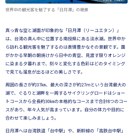
世界中の観光客を魅了する「日月潭」の絶景
真っ青な空と湖面が印象的な「日月潭（リーユエタン）」
は、台湾の真ん中に位置する南投県にある淡水湖。世界中か
ら訪れる観光客を魅了するのは表情豊かなその景観です。靄
がかかる早朝の朝焼けから日中の青空、見渡す限りオレンジ
に染まる夕暮れまで、刻々と変化する色彩はどのタイミング
で見ても溜息が出るほどの美しさです。
周囲の長さが約37㎞、最大の深さが約27ｍという台湾最大の
湖で、ぐるりと湖畔を一周するサイクリングロードはショー
トコースから全長約30㎞の本格的なコースまで合計8つのコー
スがあり、年々人気が高まっています。自分の体力や目的に
合わせて楽しみましょう。
日月潭へは台湾鉄道「台中駅」や、新幹線の「高鉄台中駅」