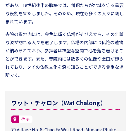
があり、18世紀後半の戦争では、僧侶たちが地域を守る重要
な役割を果たしました。そのため、現在も多くの人々に親し
まれています。
寺院の敷地内には、金色に輝く仏塔がそびえ立ち、その壮麗
な姿が訪れる人々を魅了します。仏塔の内部には仏陀の遺物
が納められており、参拝者は神聖な空間で心を落ち着けるこ
とができます。また、寺院内には数多くの仏像や壁画が飾ら
れており、タイの仏教文化を深く知ることができる貴重な場
所です。
ワット・チャロン（Wat Chalong）
住所
70 Village No. 6, Chao Fa West Road, Mueang Phuket