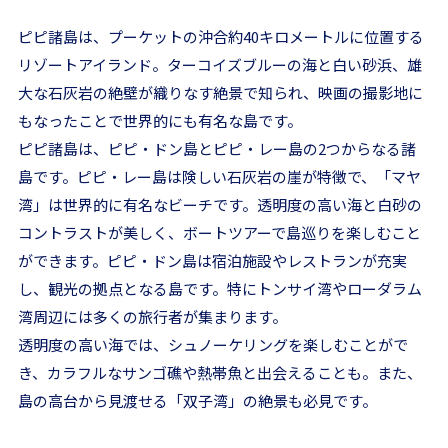
ピピ諸島は、プーケットの沖合約40キロメートルに位置する
リゾートアイランド。ターコイズブルーの海と白い砂浜、雄
大な石灰岩の絶壁が織りなす絶景で知られ、映画の撮影地に
もなったことで世界的にも有名な島です。
ピピ諸島は、ピピ・ドン島とピピ・レー島の2つからなる諸
島です。ピピ・レー島は険しい石灰岩の崖が特徴で、「マヤ
湾」は世界的に有名なビーチです。透明度の高い海と白砂の
コントラストが美しく、ボートツアーで島巡りを楽しむこと
ができます。ピピ・ドン島は宿泊施設やレストランが充実
し、観光の拠点となる島です。特にトンサイ湾やローダラム
湾周辺には多くの旅行者が集まります。
透明度の高い海では、シュノーケリングを楽しむことがで
き、カラフルなサンゴ礁や熱帯魚と出会えることも。また、
島の高台から見渡せる「双子湾」の絶景も必見です。