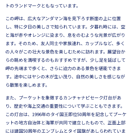
トのランドマークともなっています。
この岬は、広大なアンダマン海を見下ろす断崖の上に位置
し、特に夕日の美しさで知られています。夕暮れ時には、空
と海が赤やオレンジに染まり、息をのむような光景が広がり
ます。そのため、友人同士や家族連れ、カップルなど、多く
の人々がこの壮大な景色を楽しむために訪れます。展望台か
らの眺めを満喫するのもおすすめですが、少し足を延ばして
岬の先端まで歩くと、さらに迫力のある景色を堪能できま
す。途中にはヤシの木が生い茂り、自然の美しさを感じなが
ら散策を楽しめます。
また、プーケットを象徴するカンチャナピセーク灯台があ
り、歴史や海上交通の重要性について学ぶこともできます。
この灯台は、1996年のタイ国王即位50周年を記念してプーケ
ットの地方自治体と海軍が共同で建立したもので、正面上部
には建国50周年のエンブレムとタイ国旗があしらわれていま