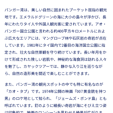
パンガー湾は、美しい自然に囲まれたプーケット屈指の観光
地です。エメラルドグリーンの海に大小の島々が浮かび、長
年にわたりタイ人や外国人観光客に愛されています。アオ・
パンガー国立公園と言われる約400平方キロメートルにおよ
ぶ広大なエリアには、マングローブ林や石灰岩の奇岩が点在
しています。1981年にタイ国内で2番目の海洋国立公園に指
定され、壮大な自然景観を守り続けています。長い年月をか
けて形成された険しい岩肌や、神秘的な海食洞は訪れる人々
を魅了し、カヤックツアーでは、静かな入り江を巡りなが
ら、自然の造形美を間近で楽しむことができます。
また、パンガー湾の観光スポットの中でも特に有名なのが
「カオ・タプ」です。1974年公開の映画『007 黄金銃を持つ
男』のロケ地として知られ、「ジェームズ・ボンド島」とも
呼ばれています。釘のように細長い奇岩が海にそびえ立つ姿
は印象的で、映画のワンシーンを思わせる絶景が広がりま