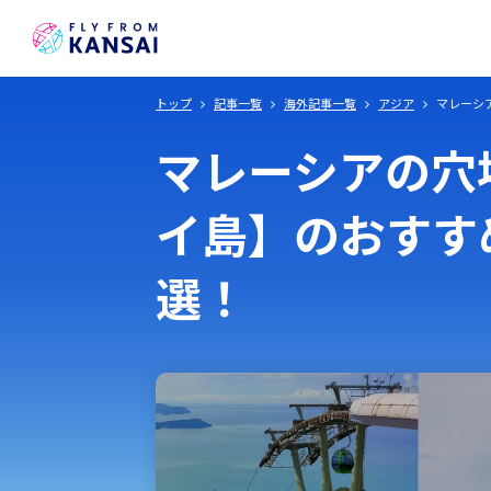
トップ
記事一覧
海外記事一覧
アジア
マレーシ
日本
マレーシアの穴
イ島】のおすす
選！
甲信越・北陸
九州・沖縄