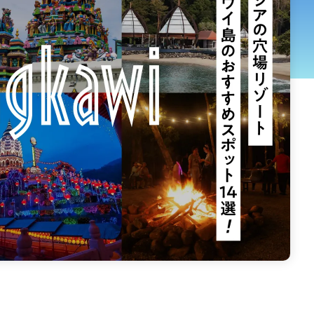
信越・北陸
ヨーロッパ
中東
アフリカ
アジア
中南米