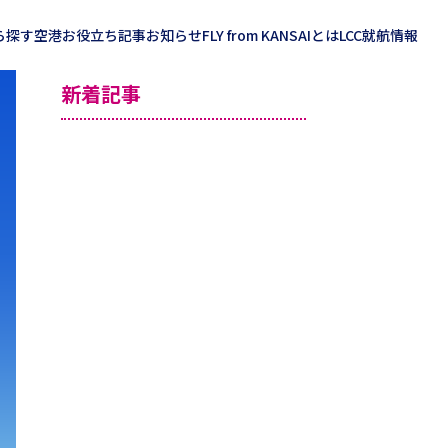
ら探す
空港お役立ち記事
お知らせ
FLY from KANSAIとは
LCC就航情報
新着記事
海外記事一覧
北米
アジア
ハワイ
中南米
グアム
オセアニア