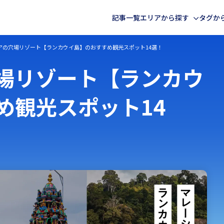
記事一覧
エリアから探す
タグか
アの穴場リゾート【ランカウイ島】のおすすめ観光スポット14選！
海外
国内記事一覧
場リゾート【ランカウ
め観光スポット14
ヨーロッパ
北海道・東北
中東
アフリカ