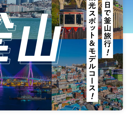
信越・北陸
ヨーロッパ
中東
アフリカ
アジア
中南米