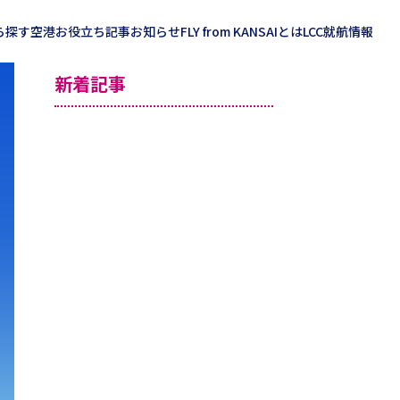
ら探す
空港お役立ち記事
お知らせ
FLY from KANSAIとは
LCC就航情報
新着記事
海外記事一覧
北米
アジア
ハワイ
中南米
グアム
オセアニア