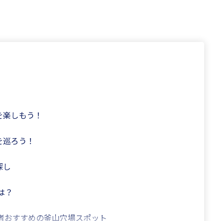
を楽しもう！
を巡ろう！
探し
は？
者おすすめの釜山穴場スポット