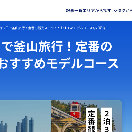
記事一覧
エリアから探す
タグか
・1泊2日で釜山旅行！定番の観光スポットとおすすめモデルコースをご紹介！
海外
国内記事一覧
日で釜山旅行！定番の
おすすめモデルコース
ヨーロッパ
北海道・東北
中東
アフリカ