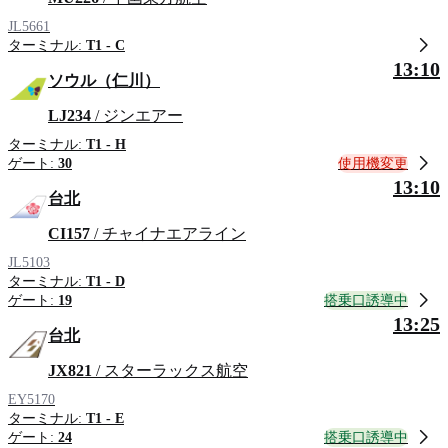
JL5661
ターミナル:
T1 - C
13:10
ソウル（仁川）
LJ234
/ ジンエアー
ターミナル:
T1 - H
使用機変更
ゲート:
30
13:10
台北
CI157
/ チャイナエアライン
JL5103
ターミナル:
T1 - D
搭乗口誘導中
ゲート:
19
13:25
台北
JX821
/ スターラックス航空
EY5170
ターミナル:
T1 - E
搭乗口誘導中
ゲート:
24