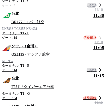
ターミナル:
T1 - C
出発済
ゲート:
6
11:10
台北
11:30
BR177
/ エバ－航空
NH5833
TG6355
NZ4931
ターミナル:
T1 - F
搭乗最終
ゲート:
19
11:10
ソウル（金浦）
11:08
OZ1135
/ アシアナ航空
NH6957
ターミナル:
T1 - E
出発済
ゲート:
14
11:15
台北
IT211
/ タイガーエア台湾
ターミナル:
T1 - G
搭乗最終
ゲート:
34
11:15