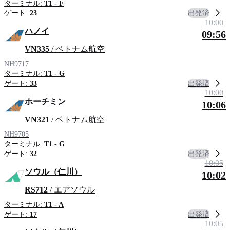
ターミナル:
T1 - F
出発済
ゲート:
23
10:00
ハノイ
09:56
VN335
/ ベトナム航空
NH9717
ターミナル:
T1 - G
出発済
ゲート:
33
10:00
ホーチミン
10:06
VN321
/ ベトナム航空
NH9705
ターミナル:
T1 - G
出発済
ゲート:
32
10:05
ソウル（仁川）
10:02
RS712
/ エアソウル
ターミナル:
T1 - A
出発済
ゲート:
17
10:05