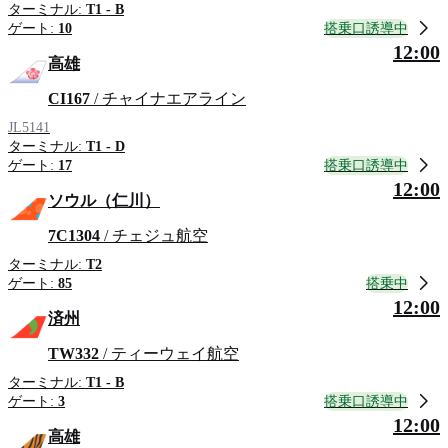
ターミナル:
T1 - B
搭乗口誘導中
ゲート:
10
12:00
高雄
CI167
/ チャイナエアライン
JL5141
ターミナル:
T1 - D
搭乗口誘導中
ゲート:
17
12:00
ソウル（仁川）
7C1304
/ チェジュ航空
ターミナル:
T2
搭乗中
ゲート:
85
12:00
済州
TW332
/ ティーウェイ航空
ターミナル:
T1 - B
搭乗口誘導中
ゲート:
3
12:00
高雄