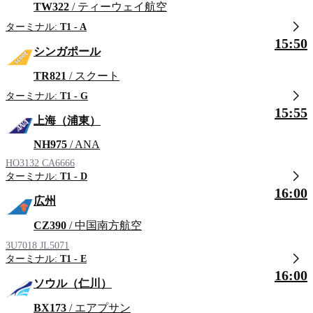
TW322
/ ティーウェイ航空
ターミナル:
T1 - A
15:50
シンガポール
TR821
/ スクート
ターミナル:
T1 - G
15:55
上海（浦東）
NH975
/ ANA
HO3132
CA6666
ターミナル:
T1 - D
16:00
広州
CZ390
/ 中国南方航空
3U7018
JL5071
ターミナル:
T1 - E
16:00
ソウル（仁川）
BX173
/ エアプサン