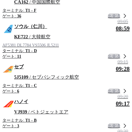
CA162
/ 中国国際航空
ターミナル:
T1 - F
出発済
ゲート:
36
09:05
ソウル（仁川）
08:59
KE722
/ 大韓航空
AF5381
DL7784
VS5506
JL5211
ターミナル:
T1 - D
出発済
ゲート:
11
09:15
セブ
09:28
5J5109
/ セブパシフィック航空
ターミナル:
T1 - C
出発済
ゲート:
6
09:20
ハノイ
09:17
VJ939
/ ベトジェットエア
ターミナル:
T1 - B
出発済
ゲート:
3
09:30