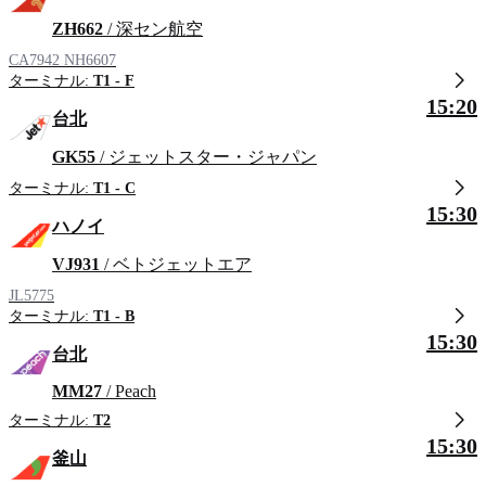
ZH662
/ 深セン航空
CA7942
NH6607
ターミナル:
T1 - F
15:20
台北
GK55
/ ジェットスター・ジャパン
ターミナル:
T1 - C
15:30
ハノイ
VJ931
/ ベトジェットエア
JL5775
ターミナル:
T1 - B
15:30
台北
MM27
/ Peach
ターミナル:
T2
15:30
釜山