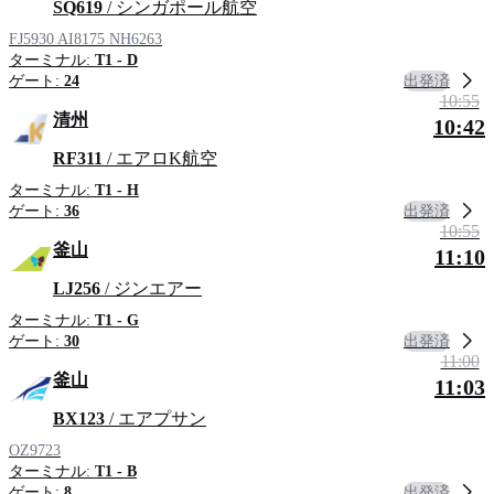
SQ619
/ シンガポール航空
FJ5930
AI8175
NH6263
ターミナル:
T1 - D
出発済
ゲート:
24
10:55
清州
10:42
RF311
/ エアロK航空
ターミナル:
T1 - H
出発済
ゲート:
36
10:55
釜山
11:10
LJ256
/ ジンエアー
ターミナル:
T1 - G
出発済
ゲート:
30
11:00
釜山
11:03
BX123
/ エアプサン
OZ9723
ターミナル:
T1 - B
出発済
ゲート:
8