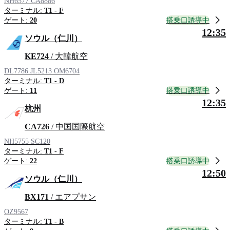
NH6577
CA8886
ターミナル:
T1 - F
搭乗口誘導中
ゲート:
20
12:35
ソウル（仁川）
KE724
/ 大韓航空
DL7786
JL5213
OM6704
ターミナル:
T1 - D
搭乗口誘導中
ゲート:
11
12:35
杭州
CA726
/ 中国国際航空
NH5755
SC120
ターミナル:
T1 - F
搭乗口誘導中
ゲート:
22
12:50
ソウル（仁川）
BX171
/ エアプサン
OZ9567
ターミナル:
T1 - B