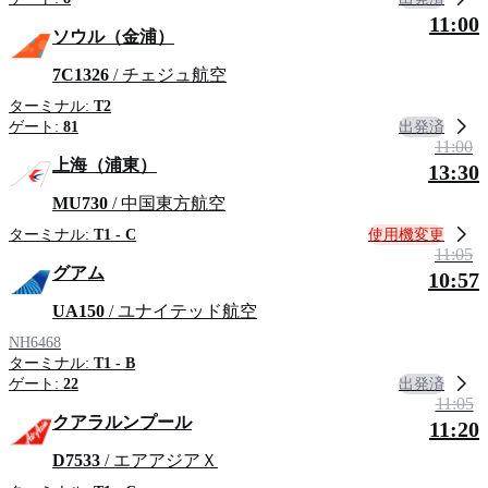
11:00
ソウル（金浦）
7C1326
/ チェジュ航空
ターミナル:
T2
出発済
ゲート:
81
11:00
上海（浦東）
13:30
MU730
/ 中国東方航空
使用機変更
ターミナル:
T1 - C
11:05
グアム
10:57
UA150
/ ユナイテッド航空
NH6468
ターミナル:
T1 - B
出発済
ゲート:
22
11:05
クアラルンプール
11:20
D7533
/ エアアジアＸ