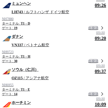
ミュンヘン
09:26
LH743
/ ルフトハンザ ドイツ航空
NH7880
ターミナル:
T1 - D
出発済
ゲート:
19
09:30
ダナン
09:20
VN337
/ ベトナム航空
NH9723
ターミナル:
T1 - H
出発済
ゲート:
30
09:30
ソウル（仁川）
09:37
OZ115
/ アシアナ航空
NH6955
ターミナル:
T1 - E
出発済
ゲート:
14
09:30
ホーチミン
10:09