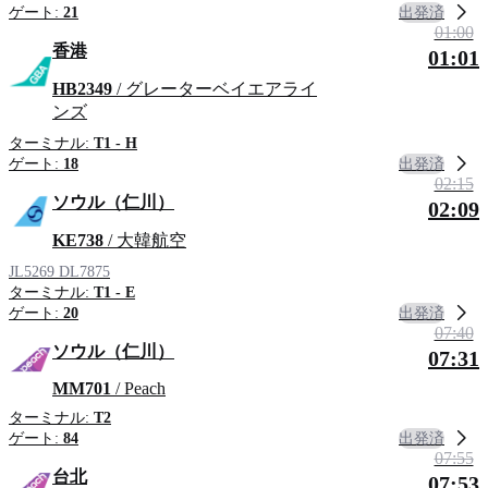
出発済
ゲート:
21
01:00
香港
01:01
HB2349
/ グレーターベイエアライ
ンズ
ターミナル:
T1 - H
出発済
ゲート:
18
02:15
ソウル（仁川）
02:09
KE738
/ 大韓航空
JL5269
DL7875
ターミナル:
T1 - E
出発済
ゲート:
20
07:40
ソウル（仁川）
07:31
MM701
/ Peach
ターミナル:
T2
出発済
ゲート:
84
07:55
台北
07:53