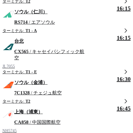
ターミナル:
T2
16:15
ソウル（仁川）
RS714
/ エアソウル
ターミナル:
T1 - A
16:15
台北
CX565
/ キャセイパシフィック航
空
JL7055
ターミナル:
T1 - E
16:30
ソウル（金浦）
7C1328
/ チェジュ航空
ターミナル:
T2
16:45
上海（浦東）
CA858
/ 中国国際航空
NH5745