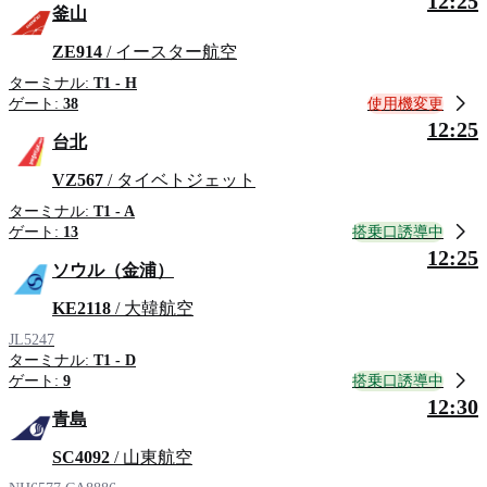
12:25
釜山
ZE914
/ イースター航空
ターミナル:
T1 - H
使用機変更
ゲート:
38
12:25
台北
VZ567
/ タイベトジェット
ターミナル:
T1 - A
搭乗口誘導中
ゲート:
13
12:25
ソウル（金浦）
KE2118
/ 大韓航空
JL5247
ターミナル:
T1 - D
搭乗口誘導中
ゲート:
9
12:30
青島
SC4092
/ 山東航空