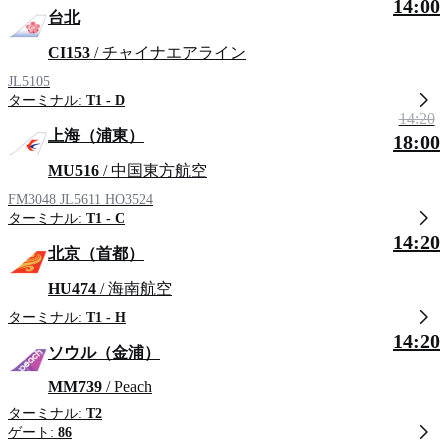
14:00
台北
CI153
/ チャイナエアライン
JL5105
ターミナル:
T1 - D
14:20
上海（浦東）
18:00
MU516
/ 中国東方航空
FM3048
JL5611
HO3524
ターミナル:
T1 - C
14:20
北京（首都）
HU474
/ 海南航空
ターミナル:
T1 - H
14:20
ソウル（金浦）
MM739
/ Peach
ターミナル:
T2
ゲート:
86