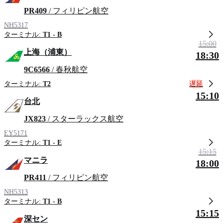
PR409
/ フィリピン航空
NH5317
ターミナル:
T1 - B
15:00
上海（浦東）
18:30
9C6566
/ 春秋航空
遅延
ターミナル:
T2
15:10
台北
JX823
/ スターラックス航空
EY5171
ターミナル:
T1 - E
15:15
マニラ
18:00
PR411
/ フィリピン航空
NH5313
ターミナル:
T1 - B
15:15
深セン