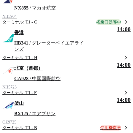
NX855
/ マカオ航空
NH5904
搭乗口誘導中
ターミナル:
T1 - C
14:00
香港
HB341
/ グレーターベイエアライ
ンズ
ターミナル:
T1 - H
14:00
北京（首都）
CA928
/ 中国国際航空
NH5723
ターミナル:
T1 - F
14:00
釜山
BX125
/ エアプサン
OZ9725
使用機変更
ターミナル:
T1 - B