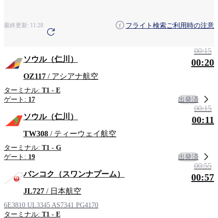
粟国
旭川
地域による検索
フライト検索ご利用時の注意
最終更新:
11:28
アンカレッジ
青森
清州
00:15
ソウル（仁川）
00:20
OZ117
/ アシアナ航空
ターミナル:
T1 - E
出発済
ゲート:
17
00:15
ソウル（仁川）
00:11
TW308
/ ティーウェイ航空
ターミナル:
T1 - G
出発済
ゲート:
19
00:55
バンコク（スワンナプーム）
00:57
JL727
/ 日本航空
6E3810
UL3345
AS7341
PG4170
ターミナル:
T1 - E