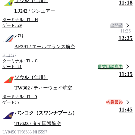
ソウル（仁川）
11:18
LJ242
/ ジンエアー
ターミナル:
T1 - H
出発済
ゲート:
29
11:25
パリ
12:25
AF291
/ エールフランス航空
KL2327
ターミナル:
T1 - C
搭乗口誘導中
ゲート:
21
11:35
ソウル（仁川）
TW302
/ ティーウェイ航空
ターミナル:
T1 - A
搭乗最終
ゲート:
7
11:45
バンコク（スワンナプーム）
TG623
/ タイ国際航空
LY8450
TK8386
NH5597