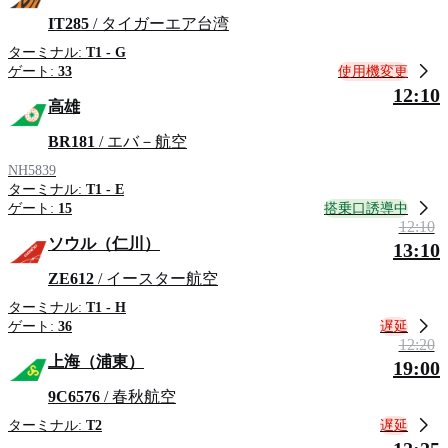
IT285
/ タイガーエア台湾
ターミナル:
T1 - G
使用機変更
ゲート:
33
12:10
高雄
BR181
/ エバ－航空
NH5839
ターミナル:
T1 - E
搭乗口誘導中
ゲート:
15
12:10
ソウル（仁川）
13:10
ZE612
/ イースター航空
ターミナル:
T1 - H
遅延
ゲート:
36
12:20
上海（浦東）
19:00
9C6576
/ 春秋航空
遅延
ターミナル:
T2