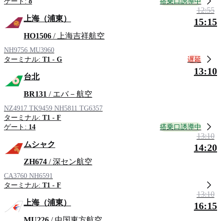
搭乗口誘導中
ゲート:
8
12:55
上海（浦東）
15:15
HO1506
/ 上海吉祥航空
NH9756
MU3960
遅延
ターミナル:
T1 - G
13:10
台北
BR131
/ エバ－航空
NZ4917
TK9459
NH5811
TG6357
ターミナル:
T1 - F
搭乗口誘導中
ゲート:
14
13:10
ムシャク
14:20
ZH674
/ 深セン航空
CA3760
NH6591
ターミナル:
T1 - F
13:10
上海（浦東）
16:15
MU226
/ 中国東方航空