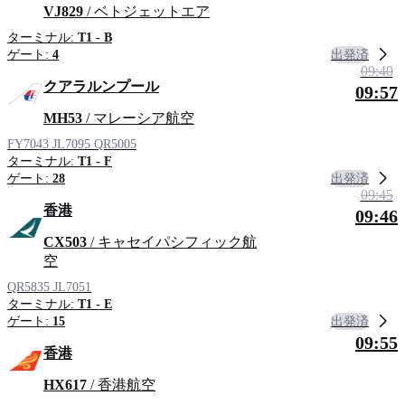
VJ829
/ ベトジェットエア
ターミナル:
T1 - B
出発済
ゲート:
4
09:40
クアラルンプール
09:57
MH53
/ マレーシア航空
FY7043
JL7095
QR5005
ターミナル:
T1 - F
出発済
ゲート:
28
09:45
香港
09:46
CX503
/ キャセイパシフィック航
空
QR5835
JL7051
ターミナル:
T1 - E
出発済
ゲート:
15
09:55
香港
HX617
/ 香港航空