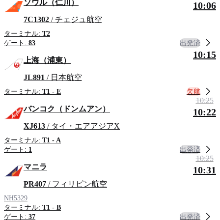
ソウル（仁川）
10:06
7C1302
/ チェジュ航空
ターミナル:
T2
出発済
ゲート:
83
10:15
上海（浦東）
JL891
/ 日本航空
欠航
ターミナル:
T1 - E
10:25
バンコク（ドンムアン）
10:22
XJ613
/ タイ・エアアジアX
ターミナル:
T1 - A
出発済
ゲート:
1
10:25
マニラ
10:31
PR407
/ フィリピン航空
NH5329
ターミナル:
T1 - B
出発済
ゲート:
37