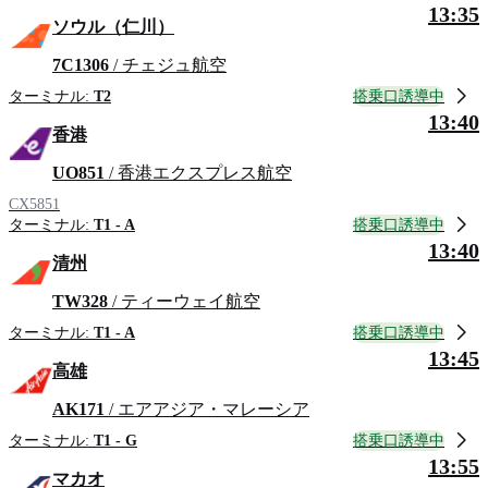
13:35
ソウル（仁川）
7C1306
/ チェジュ航空
搭乗口誘導中
ターミナル:
T2
13:40
香港
UO851
/ 香港エクスプレス航空
CX5851
搭乗口誘導中
ターミナル:
T1 - A
13:40
清州
TW328
/ ティーウェイ航空
搭乗口誘導中
ターミナル:
T1 - A
13:45
高雄
AK171
/ エアアジア・マレーシア
搭乗口誘導中
ターミナル:
T1 - G
13:55
マカオ