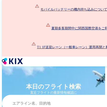
メ
イ
モバイルバッテリーの機内持ち込みについて（2
ン
コ
ン
夏期多客期間中に関西国際空港をご
テ
ン
ツ
に
T1 1F送迎レーン（一般車レーン）運用再開
移
動
本日のフライト検索
直近フライトの最新情報確認に
検索