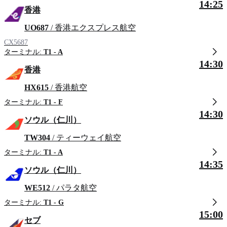
14:25
香港
UO687
/ 香港エクスプレス航空
CX5687
ターミナル:
T1 - A
14:30
香港
HX615
/ 香港航空
ターミナル:
T1 - F
14:30
ソウル（仁川）
TW304
/ ティーウェイ航空
ターミナル:
T1 - A
14:35
ソウル（仁川）
WE512
/ パラタ航空
ターミナル:
T1 - G
15:00
セブ