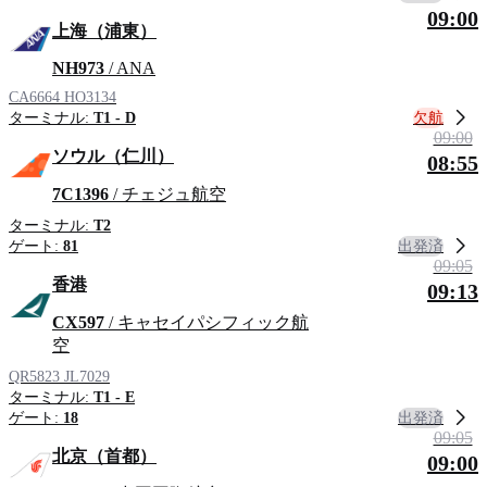
09:00
上海（浦東）
NH973
/ ANA
CA6664
HO3134
欠航
ターミナル:
T1 - D
09:00
ソウル（仁川）
08:55
7C1396
/ チェジュ航空
ターミナル:
T2
出発済
ゲート:
81
09:05
香港
09:13
CX597
/ キャセイパシフィック航
空
QR5823
JL7029
ターミナル:
T1 - E
出発済
ゲート:
18
09:05
北京（首都）
09:00