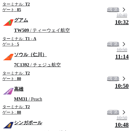
ターミナル:
T2
出発済
ゲート:
85
10:40
グアム
10:32
TW509
/ ティーウェイ航空
ターミナル:
T1 - A
出発済
ゲート:
5
10:50
ソウル（仁川）
11:14
7C1392
/ チェジュ航空
ターミナル:
T2
出発済
ゲート:
80
10:50
高雄
MM31
/ Peach
ターミナル:
T2
出発済
ゲート:
88
10:50
シンガポール
10:48