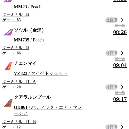
MM23
/ Peach
ターミナル:
T2
出発済
ゲート:
85
08:35
ソウル（金浦）
08:26
MM735
/ Peach
ターミナル:
T2
出発済
ゲート:
86
08:55
チェンマイ
09:04
VZ823
/ タイベトジェット
ターミナル:
T1 - A
出発済
ゲート:
20
09:00
クアラルンプール
09:17
OD861
/ バティック・エア・マレ
ーシア
ターミナル:
T1 - B
出発済
ゲート:
12