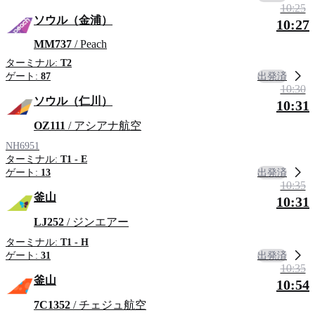
10:25
ソウル（金浦）
10:27
MM737
/ Peach
ターミナル:
T2
出発済
ゲート:
87
10:30
ソウル（仁川）
10:31
OZ111
/ アシアナ航空
NH6951
ターミナル:
T1 - E
出発済
ゲート:
13
10:35
釜山
10:31
LJ252
/ ジンエアー
ターミナル:
T1 - H
出発済
ゲート:
31
10:35
釜山
10:54
7C1352
/ チェジュ航空