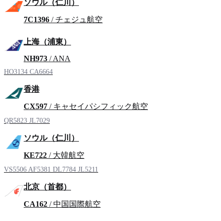
ソウル（仁川）
7C1396
/ チェジュ航空
上海（浦東）
NH973
/ ANA
HO3134
CA6664
香港
CX597
/ キャセイパシフィック航空
QR5823
JL7029
ソウル（仁川）
KE722
/ 大韓航空
VS5506
AF5381
DL7784
JL5211
北京（首都）
CA162
/ 中国国際航空