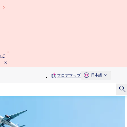
）
いて
toolbar
日本語
フロアマップ
menu