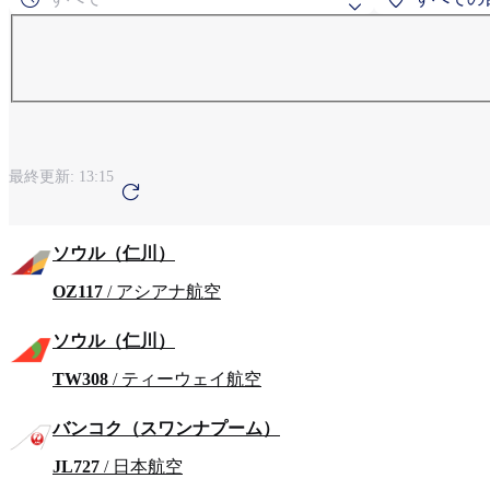
よく検索され
粟国
旭川
地域による検
最終更新:
13:15
アンカレッジ
青
ソウル（仁川）
OZ117
/ アシアナ航空
ソウル（仁川）
TW308
/ ティーウェイ航空
バンコク（スワンナプーム）
JL727
/ 日本航空