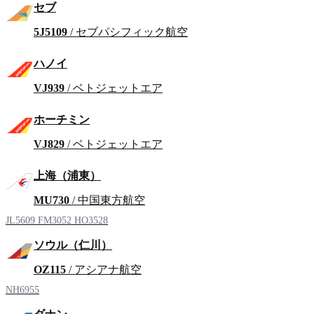
セブ
5J5109
/ セブパシフィック航空
ハノイ
VJ939
/ ベトジェットエア
ホーチミン
VJ829
/ ベトジェットエア
上海（浦東）
MU730
/ 中国東方航空
JL5609
FM3052
HO3528
ソウル（仁川）
OZ115
/ アシアナ航空
NH6955