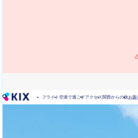
メ
イ
ン
コ
ン
テ
ン
ツ
に
移
動
フライト
空港で過ごす
アクセス
関西からの旅
お困