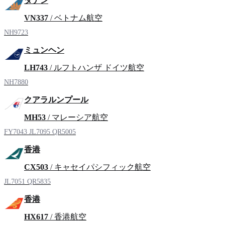
ダナン
VN337
/ ベトナム航空
NH9723
ミュンヘン
LH743
/ ルフトハンザ ドイツ航空
NH7880
クアラルンプール
MH53
/ マレーシア航空
FY7043
JL7095
QR5005
香港
CX503
/ キャセイパシフィック航空
JL7051
QR5835
香港
HX617
/ 香港航空