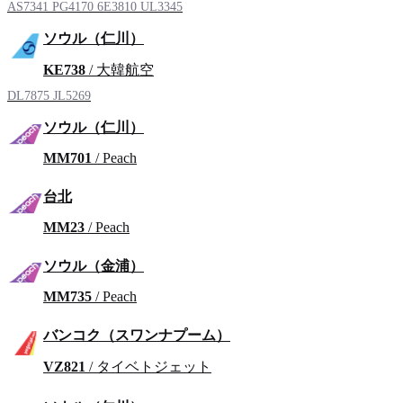
AS7341
PG4170
6E3810
UL3345
ソウル（仁川）
KE738
/ 大韓航空
DL7875
JL5269
ソウル（仁川）
MM701
/ Peach
台北
MM23
/ Peach
ソウル（金浦）
MM735
/ Peach
バンコク（スワンナプーム）
VZ821
/ タイベトジェット