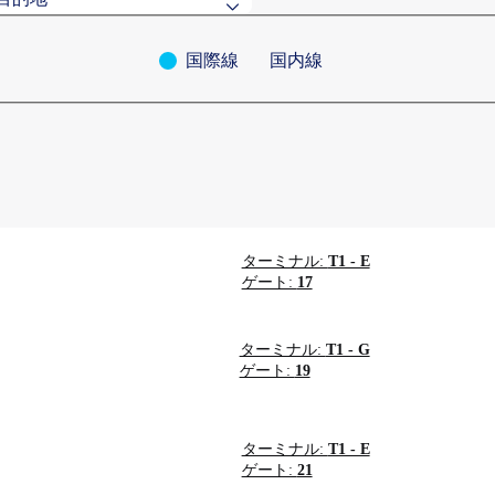
国際線
国内線
ている目的地
索
森
清州
ターミナル:
T1 - E
ゲート:
17
ターミナル:
T1 - G
ゲート:
19
ターミナル:
T1 - E
ゲート:
21