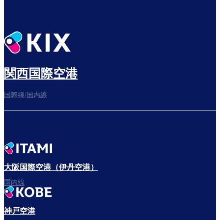
乗り継ぎ場所を確認する
出発までゆっくり過ごそう​
関西国際空港
国際線/国内線
搭乗ゲートへ
さぁ、出発！
大阪国際空港（伊丹空港）
国内線
神戸空港
フライトをお楽しみください。