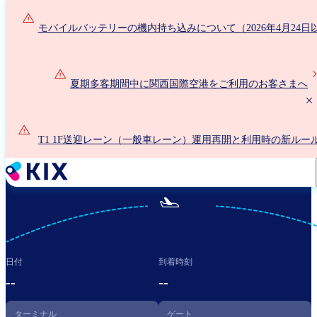
メ
イ
モバイルバッテリーの機内持ち込みについて（2026年4月24日
ン
コ
ン
夏期多客期間中に関西国際空港をご利用のお客さまへ
テ
ン
ツ
に
T1 1F送迎レーン（一般車レーン）運用再開と利用時の新ルー
移
いて
動

日付
到着時刻
--
--
ターミナル
ゲート