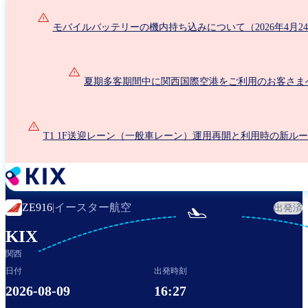
メ
イ
モバイルバッテリーの機内持ち込みについて（2026年4月2
ン
コ
ン
夏期多客期間中に関西国際空港をご利用のお客さま
テ
ン
ツ
に
T1 1F送迎レーン（一般車レーン）運用再開と利用時の新ル
移
動
イースター航空
ZE916
|
出発済

KIX
関西
日付
出発時刻
2026-08-09
16:27