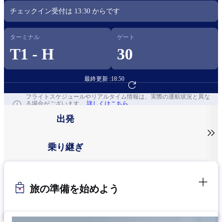
チェックイン受付は
13:30
からです​
ターミナル
ゲート
T1 - H
30
最終更新 :
18:50
フライト予約へ
フライトスケジュールやリアルタイム情報は、実際の運航状況と異な
る場合がございます。
詳しくはこちら
出発

乗り継ぎ
旅の準備を始めよう