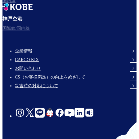
国内線
神戸空港
フライトをお楽しみください。
国際線/国内線
企業情報
Footer
CARGO KIX
Links
お問い合わせ
CS（お客様満足）の向上をめざして
災害時の対応について
social-
links-
jp-