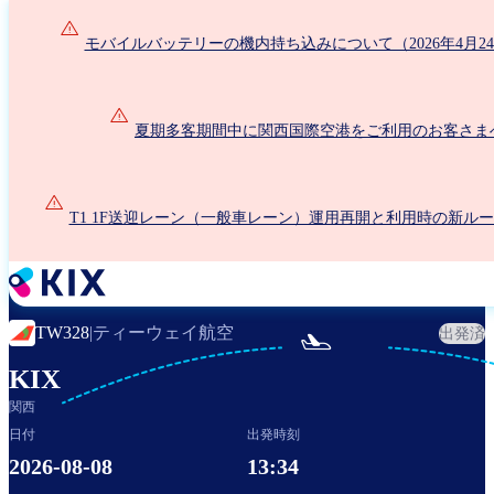
メ
イ
モバイルバッテリーの機内持ち込みについて（2026年4月2
ン
コ
ン
夏期多客期間中に関西国際空港をご利用のお客さま
テ
ン
ツ
に
T1 1F送迎レーン（一般車レーン）運用再開と利用時の新ル
移
動
ティーウェイ航空
TW328
|
出発済

KIX
関西
日付
出発時刻
2026-08-08
13:34