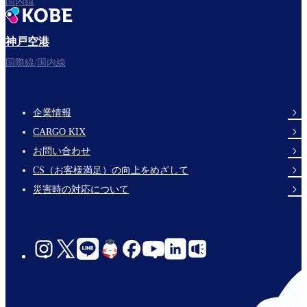
国内線
神戸空港
フライトをお楽しみください。
国際線/国内線
企業情報
Footer
CARGO KIX
Links
お問い合わせ
CS（お客様満足）の向上をめざして
災害時の対応について
social-
links-
jp-