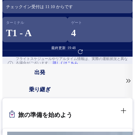
チェックイン受付は
11:10
からです​
ターミナル
ゲート
T1 - A
4
最終更新 :
19:48
フライト予約へ
フライトスケジュールやリアルタイム情報は、実際の運航状況と異な
る場合がございます。
詳しくはこちら
出発

乗り継ぎ
旅の準備を始めよう