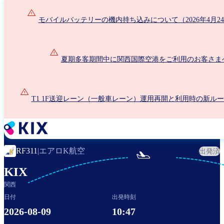
メ
イ
モバイルバッテリーの機内持ち込みについて（2026年4月2
ン
コ
ン
夏期多客期間中に関西国際空港をご利用のお客さま
テ
ン
ツ
に
T1 1F送迎レーン（一般車レーン）運用再開と利用時の新ル
移
動
エアロK航空
RF311
|
出発済

KIX
関西
日付
出発時刻
2026-08-09
10:47