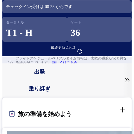
チェックイン受付は
08:25
からです​
ターミナル
ゲート
T1 - H
36
最終更新 :
19:53
フライト予約へ
フライトスケジュールやリアルタイム情報は、実際の運航状況と異な
る場合がございます。
詳しくはこちら
出発

乗り継ぎ
旅の準備を始めよう