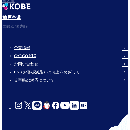
国内線
神戸空港
フライトをお楽しみください。
国際線/国内線
企業情報
Footer
CARGO KIX
Links
お問い合わせ
CS（お客様満足）の向上をめざして
災害時の対応について
social-
links-
jp-