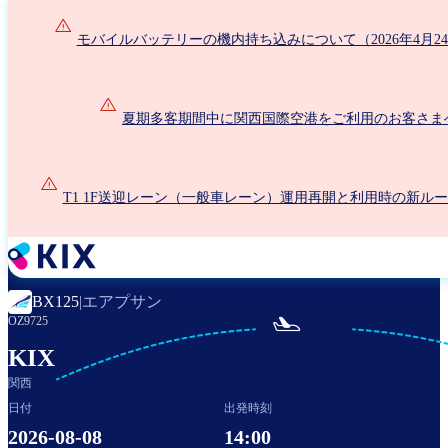
メ
イ
モバイルバッテリーの機内持ち込みについて（2026年4月2
ン
コ
ン
夏期多客期間中に関西国際空港をご利用のお客さま
テ
ン
ツ
に
T1 1F送迎レーン（一般車レーン）運用再開と利用時の新ル
移
動
エアプサン
BX125
|

OZ9725
KIX
関西
日付
出発時刻
2026-08-08
14:00