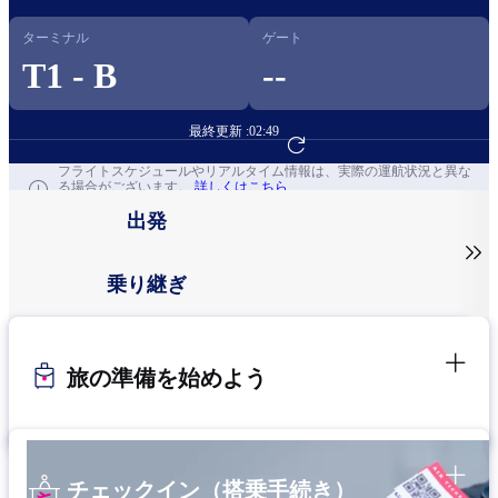
ターミナル
ゲート
T1 - B
--
最終更新 :
02:49
フライト予約へ
フライトスケジュールやリアルタイム情報は、実際の運航状況と異な
る場合がございます。
詳しくはこちら
出発

乗り継ぎ
旅の準備を始めよう
チェックイン（搭乗手続き）