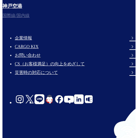
神戸空港
フライトをお楽しみください。
国際線/国内線
企業情報
Footer
CARGO KIX
Links
お問い合わせ
CS（お客様満足）の向上をめざして
災害時の対応について
social-
links-
jp-