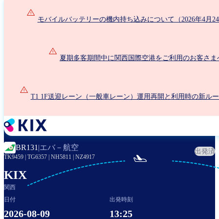
メ
イ
モバイルバッテリーの機内持ち込みについて（2026年4月2
ン
コ
ン
夏期多客期間中に関西国際空港をご利用のお客さま
テ
ン
ツ
に
T1 1F送迎レーン（一般車レーン）運用再開と利用時の新ル
移
動
エバ－航空
BR131
|
出発済

TK9459
|
TG6357
|
NH5811
|
NZ4917
KIX
関西
日付
出発時刻
2026-08-09
13:25