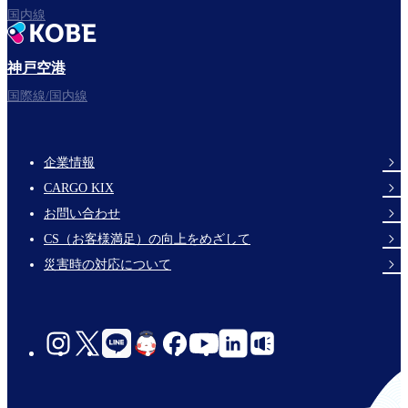
国内線
神戸空港
フライトをお楽しみください。
国際線/国内線
企業情報
Footer
CARGO KIX
Links
お問い合わせ
CS（お客様満足）の向上をめざして
災害時の対応について
social-
links-
jp-