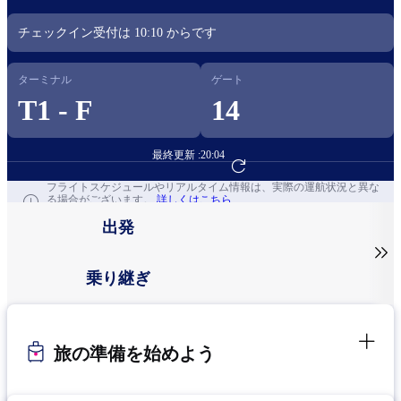
チェックイン受付は
10:10
からです​
ターミナル
ゲート
T1 - F
14
最終更新 :
20:04
フライト予約へ
フライトスケジュールやリアルタイム情報は、実際の運航状況と異な
る場合がございます。
詳しくはこちら
出発

乗り継ぎ
旅の準備を始めよう