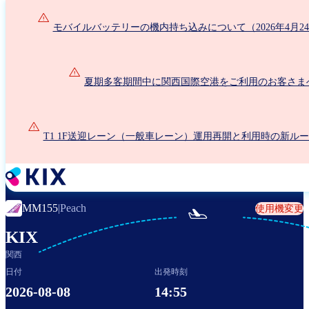
メ
イ
モバイルバッテリーの機内持ち込みについて（2026年4月2
ン
コ
ン
夏期多客期間中に関西国際空港をご利用のお客さま
テ
ン
ツ
に
T1 1F送迎レーン（一般車レーン）運用再開と利用時の新ル
移
動
MM155
|
Peach
使用機変更

KIX
関西
日付
出発時刻
2026-08-08
14:55