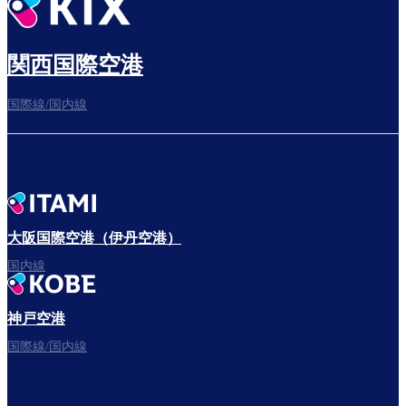
出発までゆっくり過ごす
関西国際空港
国際線/国内線
搭乗ゲートへ
さぁ、出発！
大阪国際空港（伊丹空港）
国内線
神戸空港
フライトをお楽しみください。
国際線/国内線