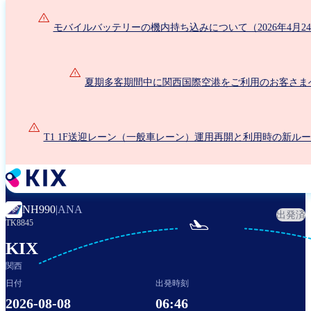
メ
イ
モバイルバッテリーの機内持ち込みについて（2026年4月2
ン
コ
ン
夏期多客期間中に関西国際空港をご利用のお客さま
テ
ン
ツ
に
T1 1F送迎レーン（一般車レーン）運用再開と利用時の新ル
移
動
NH990
|
ANA
出発済

TK8845
KIX
関西
日付
出発時刻
2026-08-08
06:46