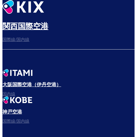
出発までゆっくり過ごす
関西国際空港
国際線/国内線
搭乗ゲートへ
さぁ、出発！
大阪国際空港（伊丹空港）
国内線
神戸空港
フライトをお楽しみください。
国際線/国内線