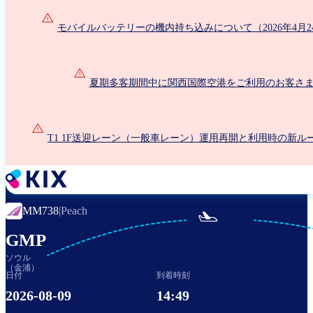
メ
イ
モバイルバッテリーの機内持ち込みについて（2026年4月2
ン
コ
ン
夏期多客期間中に関西国際空港をご利用のお客さ
テ
ン
ツ
に
T1 1F送迎レーン（一般車レーン）運用再開と利用時の新ル
移
動
MM738
|
Peach

GMP
ソウル
（金浦）
日付
到着時刻
2026-08-09
14:49