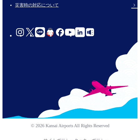
災害時の対応について
social-
links-
jp-
© 2026 Kansai Airports All Rights Reserved