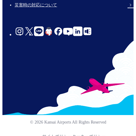
災害時の対応について
social-
links-
jp-
© 2026 Kansai Airports All Rights Reserved