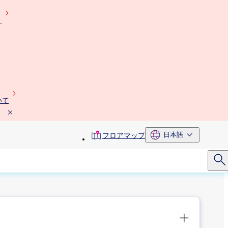
）
いて
toolbar
日本語
フロアマップ
menu