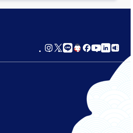
social-
links-
jp-