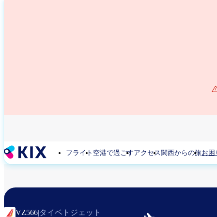
メ
イ
ン
コ
ン
テ
ン
ツ
に
移
動
フライト
空港で過ごす
アクセス
関西からの旅
お困
タイベトジェット
VZ566
|