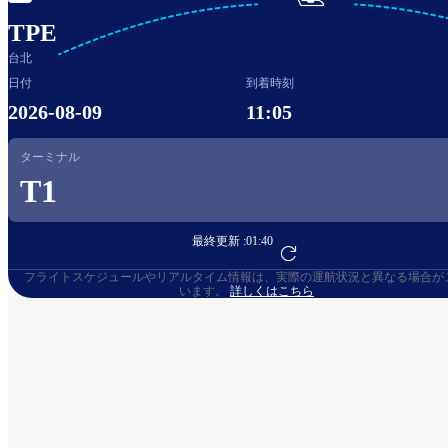

TPE
台北
日付
到着時刻
2026-08-09
11:05
ターミナル
T1
最終更新 :
01:40
フライト予約へ
フライトスケジュールやリアルタイム情報は、実際の運航状況と異なる場合が
います。
詳しくはこちら