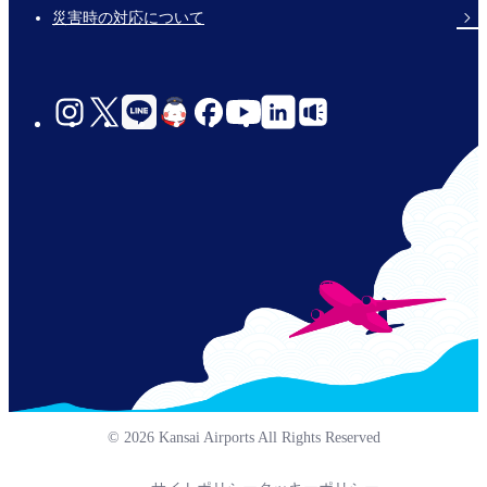
災害時の対応について
social-
links-
jp-
© 2026 Kansai Airports All Rights Reserved