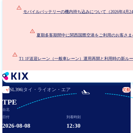
メ
イ
モバイルバッテリーの機内持ち込みについて（2026年4月2
ン
コ
ン
夏期多客期間中に関西国際空港をご利用のお客さま
テ
ン
ツ
に
T1 1F送迎レーン（一般車レーン）運用再開と利用時の新ル
移
動
タイ・ライオン・エア
SL396
|
欠航

TPE
台北
日付
到着時刻
2026-08-08
12:30