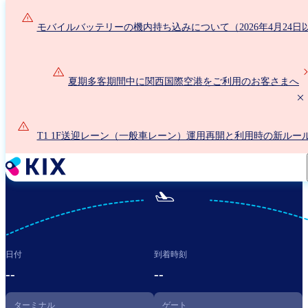
メ
イ
モバイルバッテリーの機内持ち込みについて（2026年4月24日
ン
コ
ン
夏期多客期間中に関西国際空港をご利用のお客さまへ
テ
ン
ツ
に
T1 1F送迎レーン（一般車レーン）運用再開と利用時の新ルー
移
いて
動

日付
到着時刻
--
--
ターミナル
ゲート