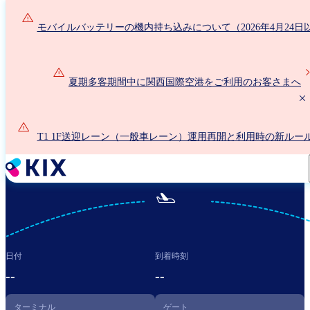
メ
イ
モバイルバッテリーの機内持ち込みについて（2026年4月24日
ン
コ
ン
夏期多客期間中に関西国際空港をご利用のお客さまへ
テ
ン
ツ
に
T1 1F送迎レーン（一般車レーン）運用再開と利用時の新ルー
移
いて
動

日付
到着時刻
--
--
ターミナル
ゲート