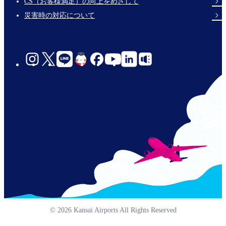
CS（お客様満足）の向上をめざして
災害時の対応について
social-
links-
jp-
© 2026 Kansai Airports All Rights Reserved