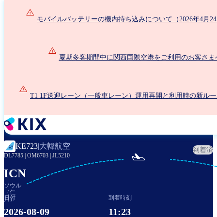
メ
イ
モバイルバッテリーの機内持ち込みについて（2026年4月2
ン
コ
ン
夏期多客期間中に関西国際空港をご利用のお客さま
テ
ン
ツ
に
T1 1F送迎レーン（一般車レーン）運用再開と利用時の新ル
移
動
大韓航空
KE723
|
到着済

DL7785
|
OM6703
|
JL5210
ICN
ソウル
（仁
日付
到着時刻
川）
2026-08-09
11:23