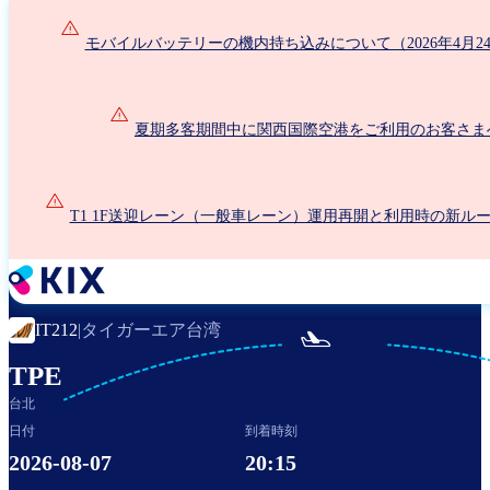
メ
イ
モバイルバッテリーの機内持ち込みについて（2026年4月2
ン
コ
ン
夏期多客期間中に関西国際空港をご利用のお客さま
テ
ン
ツ
に
T1 1F送迎レーン（一般車レーン）運用再開と利用時の新ル
移
動
タイガーエア台湾
IT212
|

TPE
台北
日付
到着時刻
2026-08-07
20:15