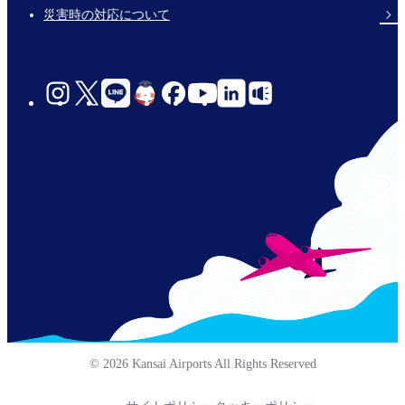
災害時の対応について
social-
links-
jp-
© 2026 Kansai Airports All Rights Reserved