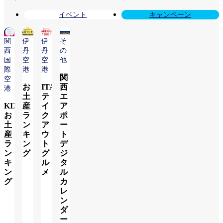
イベント
キャンペーン
関
伊
伊
そ
西
丹
丹
の
国
空
空
他
際
港
港
関
空
お
ITAMI
西
港
土
テ
エ
KIX
産
イ
ア
お
ラ
ク
ポ
土
ン
ア
ー
産
キ
ウ
ト
ラ
ン
ト
デ
ン
グ
グ
ジ
キ
ル
タ
ン
メ
ル
詳
グ
カ
し
レ
詳
く
ン
詳
し
み
ダ
し
く
る
ー
く
み