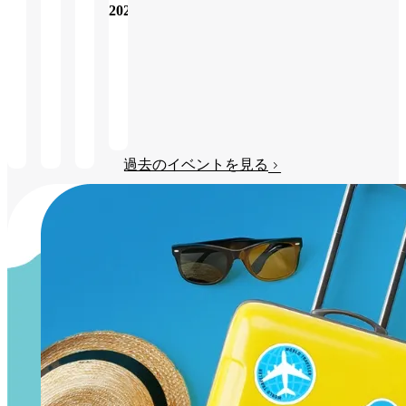
2026
み
る
る
詳
し
く
み
る
過去のイベントを見る