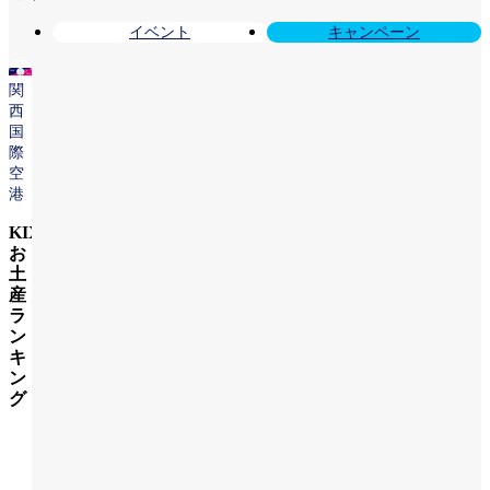
イベント
キャンペーン
関
西
国
際
空
港
KIX
お
土
産
ラ
ン
キ
ン
グ
詳
し
く