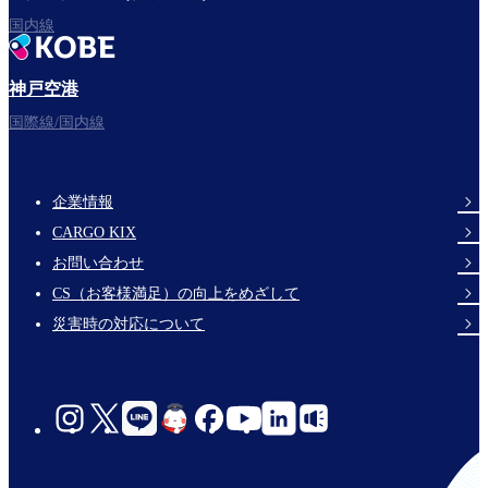
国内線
神戸空港
国際線/国内線
企業情報
Footer
CARGO KIX
Links
お問い合わせ
CS（お客様満足）の向上をめざして
災害時の対応について
social-
links-
jp-