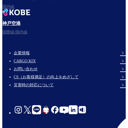
国内線
神戸空港
国際線/国内線
企業情報
Footer
CARGO KIX
Links
お問い合わせ
CS（お客様満足）の向上をめざして
災害時の対応について
social-
links-
jp-