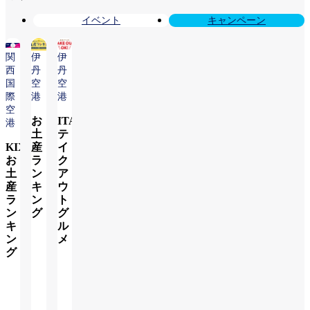
イベント
キャンペーン
関
伊
伊
西
丹
丹
国
空
空
際
港
港
空
お
ITAMI
港
土
テ
KIX
産
イ
お
ラ
ク
土
ン
ア
産
キ
ウ
ラ
ン
ト
ン
グ
グ
キ
ル
ン
メ
詳
グ
し
詳
く
詳
し
み
し
く
る
く
み