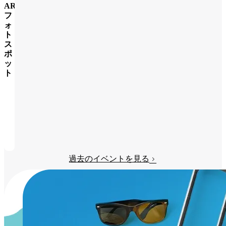
AR
フ
ォ
ト
ス
ポ
ッ
ト
詳
し
く
み
る
過去のイベントを見る