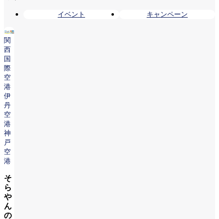
イベント
キャンペーン
関
西
国
際
空
港
伊
丹
空
港
神
戸
空
港
そ
ら
や
ん
の