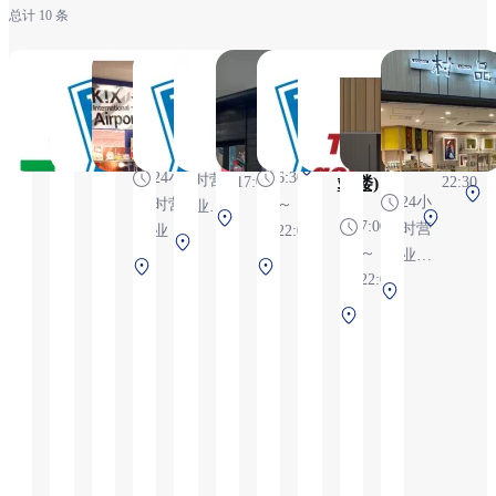
总计 10 条
全家便
罗森关
空中购
罗森S
cocokarafine
关西旅
罗森
gowell
扭
利店关
西国际
物城
关西机
关西机场店
日记 国
关西机
select
6
西机场
机场店
场一楼
内安检
场第一
10:00
7:00~22:00
6:30
站店
店
前店
航站楼
24小
～
～
(第1航
4楼店
2
第1航站
24小
6:30
时营
17:00
站楼)
22:30
楼 2F 安
24小
时营
～
业,
第
第
检前
1
7:00
时营
业
22:00
全年
第
1
1
～
业,
无休
第
第
1
航
航
22:00
全年
第
1
1
航
站
站
无休
第
1
航
航
站
楼
楼
4
1
航
站
站
楼
1F
4F
航
站
楼
楼
2F
安
安
站
楼
2F
1F
安
检
检
楼
4F
安
安
检
前
前
2F
安
检
检
前
安
检
前
前