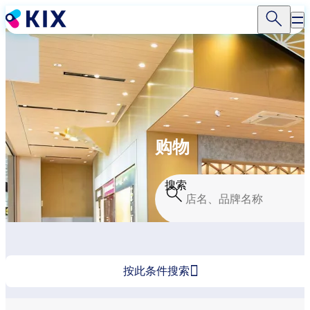
跳
转
到
主
要
内
容
购物
搜索

按此条件搜索