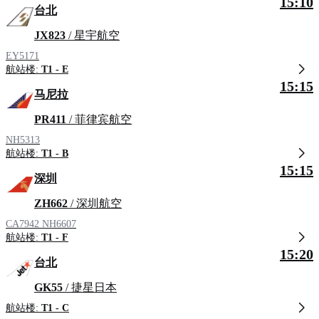
15:10
台北
JX823
/ 星宇航空
EY5171
航站楼:
T1 - E
15:15
马尼拉
PR411
/ 菲律宾航空
NH5313
航站楼:
T1 - B
15:15
深圳
ZH662
/ 深圳航空
CA7942
NH6607
航站楼:
T1 - F
15:20
台北
GK55
/ 捷星日本
航站楼:
T1 - C