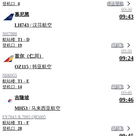
停止登机
登机口:
4
09:30
慕尼黑
09:43
LH743
/ 汉莎航空
NH7880
航站楼:
T1 - D
已起飞
登机口:
19
09:30
首尔（仁川）
09:24
OZ115
/ 韩亚航空
NH6955
航站楼:
T1 - E
已起飞
登机口:
14
09:40
吉隆坡
09:46
MH53
/ 马来西亚航空
FY7043
JL7095
QR5005
航站楼:
T1 - F
已起飞
登机口:
28
09:45