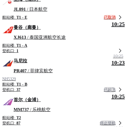
JL891
/ 日本航空
已取消
航站楼:
T1 - E
10:25
曼谷（廊曼）
XJ613
/ 泰国亚洲航空长途
航站楼:
T1 - A
登机口:
1
10:25
马尼拉
10:23
PR407
/ 菲律宾航空
NH5329
航站楼:
T1 - B
已起飞
登机口:
37
10:25
首尔（金浦）
MM737
/ 乐桃航空
航站楼:
T2
停止登机
登机口:
87