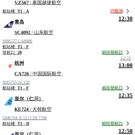
VZ567
/ 泰国越捷航空
已取消
航站楼:
T1 - A
12:30
青岛
SC4092
/ 山东航空
NH6577
CA8886
航站楼:
T1 - F
前往登机口
登机口:
20
12:35
杭州
13:00
CA726
/ 中国国际航空
NH5755
SC120
前往登机口
航站楼:
T1 - F
12:35
首尔（仁川）
KE724
/ 大韩航空
OM6704
JL5213
DL7786
前往登机口
航站楼:
T1 - D
12:50
首尔（仁川）