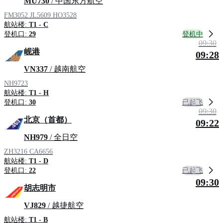
MU730
/ 中国东方航空
FM3052
JL5609
HO3528
航站楼:
T1 - C
登机中
登机口:
29
09:30
岘港
09:28
VN337
/ 越南航空
NH9723
航站楼:
T1 - H
已起飞
登机口:
30
09:30
北京（首都）
09:22
NH979
/ 全日空
ZH3216
CA6656
航站楼:
T1 - D
已起飞
登机口:
22
09:30
胡志明市
VJ829
/ 越捷航空
航站楼:
T1 - B