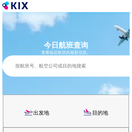
跳
转
到
主
要
内
容
今日航班查询
查看临近航班的最新信息。
搜索
出发地
目的地