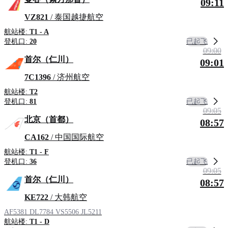
09:11
VZ821
/ 泰国越捷航空
航站楼:
T1 - A
已起飞
登机口:
20
09:00
首尔（仁川）
09:01
7C1396
/ 济州航空
航站楼:
T2
已起飞
登机口:
81
09:05
北京（首都）
08:57
CA162
/ 中国国际航空
航站楼:
T1 - F
已起飞
登机口:
36
09:05
首尔（仁川）
08:57
KE722
/ 大韩航空
AF5381
DL7784
VS5506
JL5211
航站楼:
T1 - D