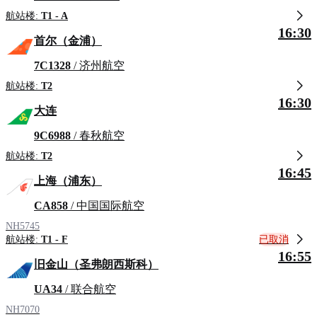
航站楼:
T1 - A
16:30
首尔（金浦）
7C1328
/ 济州航空
航站楼:
T2
16:30
大连
9C6988
/ 春秋航空
航站楼:
T2
16:45
上海（浦东）
CA858
/ 中国国际航空
NH5745
已取消
航站楼:
T1 - F
16:55
旧金山（圣弗朗西斯科）
UA34
/ 联合航空
NH7070