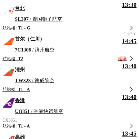
13:30
台北
SL397
/ 泰国狮子航空
航站楼:
T1 - G
13:35
首尔（仁川）
14:45
7C1306
/ 济州航空
延误
航站楼:
T2
13:40
清州
TW328
/ 德威航空
航站楼:
T1 - A
13:40
香港
UO851
/ 香港快运航空
CX5851
航站楼:
T1 - A
13:45
高雄