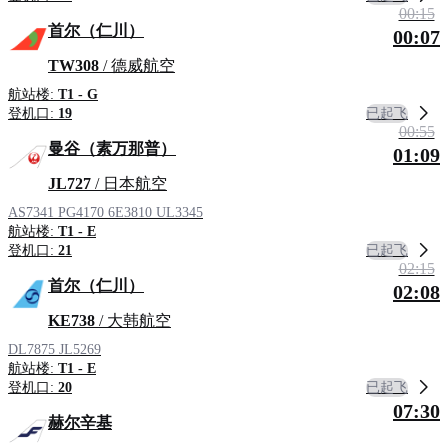
00:15
首尔（仁川）
00:07
TW308
/ 德威航空
航站楼:
T1 - G
已起飞
登机口:
19
00:55
曼谷（素万那普）
01:09
JL727
/ 日本航空
AS7341
PG4170
6E3810
UL3345
航站楼:
T1 - E
已起飞
登机口:
21
02:15
首尔（仁川）
02:08
KE738
/ 大韩航空
DL7875
JL5269
航站楼:
T1 - E
已起飞
登机口:
20
07:30
赫尔辛基