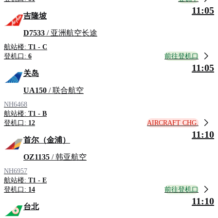
11:05
吉隆坡
D7533
/ 亚洲航空长途
航站楼:
T1 - C
前往登机口
登机口:
6
11:05
关岛
UA150
/ 联合航空
NH6468
航站楼:
T1 - B
AIRCRAFT CHG.
登机口:
12
11:10
首尔（金浦）
OZ1135
/ 韩亚航空
NH6957
航站楼:
T1 - E
前往登机口
登机口:
14
11:10
台北