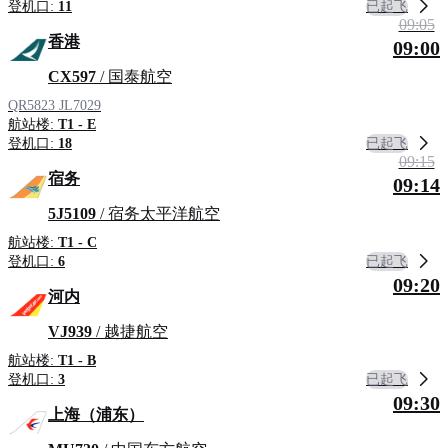
已起飞
登机口:
11
09:05
香港
09:00
CX597
/ 国泰航空
QR5823
JL7029
航站楼:
T1 - E
已起飞
登机口:
18
09:15
宿务
09:14
5J5109
/ 宿务太平洋航空
航站楼:
T1 - C
已起飞
登机口:
6
09:20
河内
VJ939
/ 越捷航空
航站楼:
T1 - B
已起飞
登机口:
3
09:30
上海（浦东）