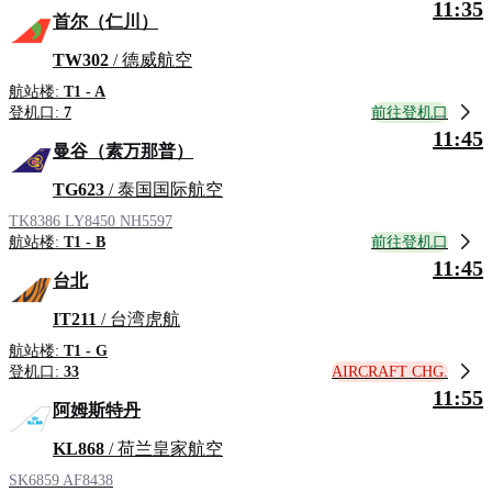
11:35
首尔（仁川）
TW302
/ 德威航空
航站楼:
T1 - A
前往登机口
登机口:
7
11:45
曼谷（素万那普）
TG623
/ 泰国国际航空
TK8386
LY8450
NH5597
前往登机口
航站楼:
T1 - B
11:45
台北
IT211
/ 台湾虎航
航站楼:
T1 - G
AIRCRAFT CHG.
登机口:
33
11:55
阿姆斯特丹
KL868
/ 荷兰皇家航空
SK6859
AF8438