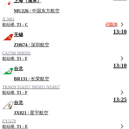
上海（浦东）
MU226
/ 中国东方航空
JL5661
已取消
航站楼:
T1 - C
13:10
无锡
ZH674
/ 深圳航空
CA3760
NH6591
航站楼:
T1 - F
13:10
台北
BR131
/ 长荣航空
TK9459
TG6357
NH5811
NZ4917
航站楼:
T1 - F
13:25
台北
JX821
/ 星宇航空
EY5170
航站楼:
T1 - E