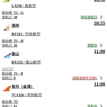
LJ256
/ 真航空
航站楼:
T1 - G
前往登机口
登机口:
30
10:55
清州
RF311
/ 可依航空
航站楼:
T1 - H
登机中
登机口:
36
11:00
釜山
BX123
/ 釜山航空
OZ9723
航站楼:
T1 - B
AIRCRAFT CHG.
登机口:
8
11:00
首尔（金浦）
7C1326
/ 济州航空
航站楼:
T2
登机中
登机口:
81