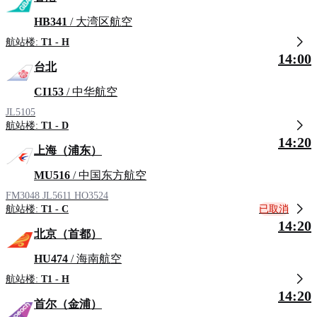
HB341
/ 大湾区航空
航站楼:
T1 - H
14:00
台北
CI153
/ 中华航空
JL5105
航站楼:
T1 - D
14:20
上海（浦东）
MU516
/ 中国东方航空
FM3048
JL5611
HO3524
已取消
航站楼:
T1 - C
14:20
北京（首都）
HU474
/ 海南航空
航站楼:
T1 - H
14:20
首尔（金浦）