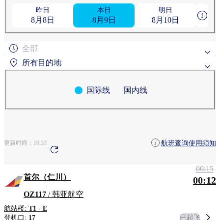
昨日
本日
明日
8月8日
8月9日
8月10日
全部
所有目的地
国际线
国内线
热门搜索目的地
粟国
旭川
按地区搜索
航班查询使用须知
更新时间：
10:33
安克雷奇
青森
清州
00:15
首尔（仁川）
00:12
OZ117
/ 韩亚航空
航站楼:
T1 - E
已起飞
登机口:
17