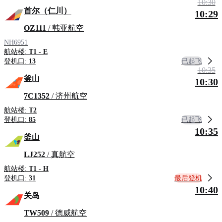
10:30
首尔（仁川）
10:29
OZ111
/ 韩亚航空
NH6951
航站楼:
T1 - E
已起飞
登机口:
13
10:35
釜山
10:30
7C1352
/ 济州航空
航站楼:
T2
已起飞
登机口:
85
10:35
釜山
LJ252
/ 真航空
航站楼:
T1 - H
最后登机
登机口:
31
10:40
关岛
TW509
/ 德威航空