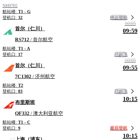
NH9705
航站楼:
T1 - G
停止登机
登机口:
32
10:05
首尔（仁川）
09:59
RS712
/ 首尔航空
航站楼:
T1 - A
已起飞
登机口:
17
10:05
首尔（仁川）
09:55
7C1302
/ 济州航空
航站楼:
T2
已起飞
登机口:
83
10:15
布里斯班
QF332
/ 澳大利亚航空
航站楼:
T1 - C
最后登机
登机口:
9
10:15
上海（浦东）