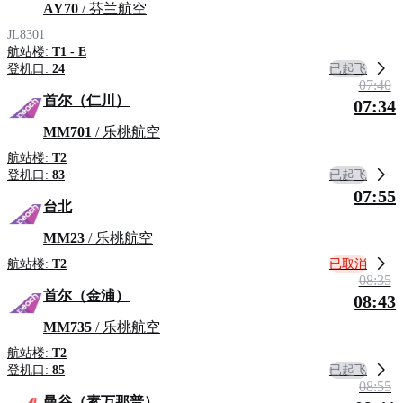
AY70
/ 芬兰航空
JL8301
航站楼:
T1 - E
已起飞
登机口:
24
07:40
首尔（仁川）
07:34
MM701
/ 乐桃航空
航站楼:
T2
已起飞
登机口:
83
07:55
台北
MM23
/ 乐桃航空
已取消
航站楼:
T2
08:35
首尔（金浦）
08:43
MM735
/ 乐桃航空
航站楼:
T2
已起飞
登机口:
85
08:55
曼谷（素万那普）