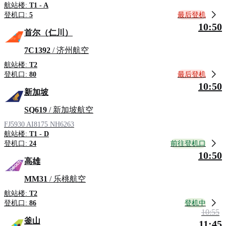
航站楼:
T1 - A
最后登机
登机口:
5
10:50
首尔（仁川）
7C1392
/ 济州航空
航站楼:
T2
最后登机
登机口:
80
10:50
新加坡
SQ619
/ 新加坡航空
FJ5930
AI8175
NH6263
航站楼:
T1 - D
前往登机口
登机口:
24
10:50
高雄
MM31
/ 乐桃航空
航站楼:
T2
登机中
登机口:
86
10:55
釜山
11:45