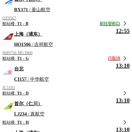
BX171
/ 釜山航空
OZ9567
前往登机口
航站楼:
T1 - B
12:55
上海（浦东）
HO1506
/ 吉祥航空
NH9756
MU3960
已取消
航站楼:
T1 - G
13:10
台北
CI157
/ 中华航空
JL5103
航站楼:
T1 - D
13:10
首尔（仁川）
LJ234
/ 真航空
航站楼:
T1 - H
13:10