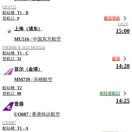
OZ9725
航站楼:
T1 - B
最后登机
登机口:
9
14:20
上海（浦东）
15:00
MU516
/ 中国东方航空
FM3048
JL5611
HO3524
航站楼:
T1 - C
延误
登机口:
32
14:20
首尔（金浦）
MM739
/ 乐桃航空
航站楼:
T2
前往登机口
登机口:
88
14:25
香港
UO687
/ 香港快运航空
CX5687
航站楼:
T1 - A