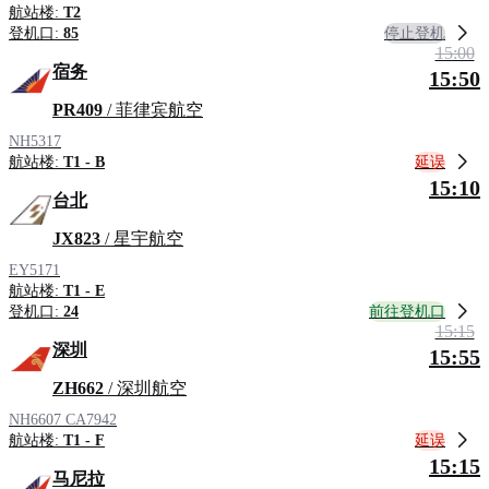
航站楼:
T2
停止登机
登机口:
85
15:00
宿务
15:50
PR409
/ 菲律宾航空
NH5317
延误
航站楼:
T1 - B
15:10
台北
JX823
/ 星宇航空
EY5171
航站楼:
T1 - E
前往登机口
登机口:
24
15:15
深圳
15:55
ZH662
/ 深圳航空
NH6607
CA7942
延误
航站楼:
T1 - F
15:15
马尼拉