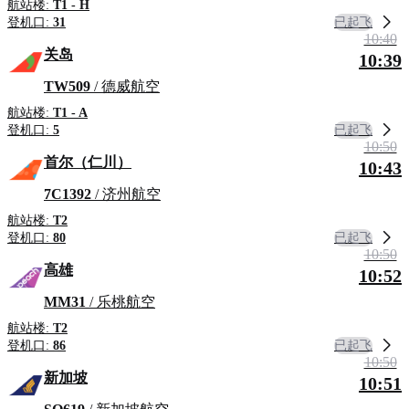
航站楼:
T1 - H
已起飞
登机口:
31
10:40
关岛
10:39
TW509
/ 德威航空
航站楼:
T1 - A
已起飞
登机口:
5
10:50
首尔（仁川）
10:43
7C1392
/ 济州航空
航站楼:
T2
已起飞
登机口:
80
10:50
高雄
10:52
MM31
/ 乐桃航空
航站楼:
T2
已起飞
登机口:
86
10:50
新加坡
10:51