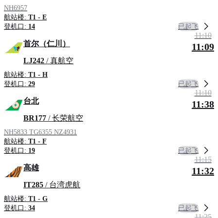
NH6957
航站楼:
T1 - E
已起飞
登机口:
14
11:10
首尔（仁川）
11:09
LJ242
/ 真航空
航站楼:
T1 - H
已起飞
登机口:
29
11:10
台北
11:38
BR177
/ 长荣航空
NH5833
TG6355
NZ4931
航站楼:
T1 - F
已起飞
登机口:
19
11:15
高雄
11:32
IT285
/ 台湾虎航
航站楼:
T1 - G
已起飞
登机口:
34
11:25