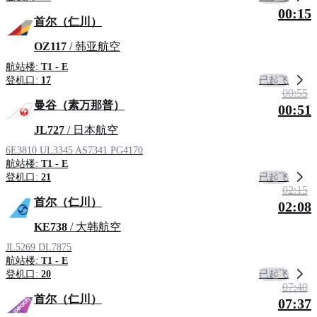
00:15
首尔（仁川）
OZ117
/ 韩亚航空
航站楼:
T1 - E
已起飞
登机口:
17
00:55
曼谷（素万那普）
00:51
JL727
/ 日本航空
6E3810
UL3345
AS7341
PG4170
航站楼:
T1 - E
已起飞
登机口:
21
02:15
首尔（仁川）
02:08
KE738
/ 大韩航空
JL5269
DL7875
航站楼:
T1 - E
已起飞
登机口:
20
07:40
首尔（仁川）
07:37