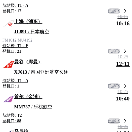
航站楼:
T1 - A
已起飞
登机口:
17
10:15
上海（浦东）
10:16
JL891
/ 日本航空
FM1012
MU4192
航站楼:
T1 - E
已起飞
登机口:
21
10:25
曼谷（廊曼）
12:11
XJ613
/ 泰国亚洲航空长途
航站楼:
T1 - A
已起飞
登机口:
1
10:25
首尔（金浦）
10:40
MM737
/ 乐桃航空
航站楼:
T2
已起飞
登机口:
88
10:25
马尼拉