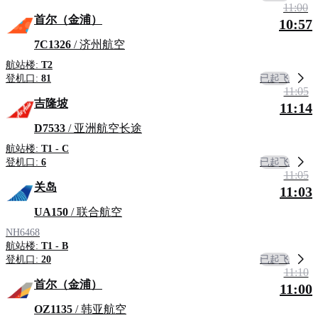
11:00
首尔（金浦）
10:57
7C1326
/ 济州航空
航站楼:
T2
已起飞
登机口:
81
11:05
吉隆坡
11:14
D7533
/ 亚洲航空长途
航站楼:
T1 - C
已起飞
登机口:
6
11:05
关岛
11:03
UA150
/ 联合航空
NH6468
航站楼:
T1 - B
已起飞
登机口:
20
11:10
首尔（金浦）
11:00
OZ1135
/ 韩亚航空