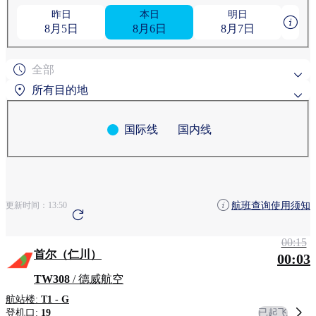
昨日
本日
明日
8月5日
8月6日
8月7日
全部
所有目的地
国际线
国内线
热门搜索目的地
粟国
旭川
按地区搜索
航班查询使用须知
更新时间：
13:50
安克雷奇
青森
清州
00:15
首尔（仁川）
00:03
TW308
/ 德威航空
航站楼:
T1 - G
已起飞
登机口:
19