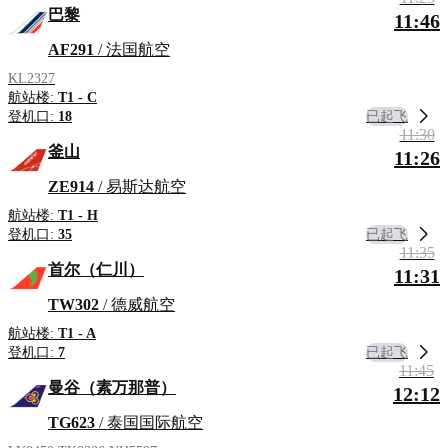
巴黎
11:46
AF291
/ 法国航空
KL2327
航站楼:
T1 - C
已起飞
登机口:
18
11:30
釜山
11:26
ZE914
/ 易斯达航空
航站楼:
T1 - H
已起飞
登机口:
35
11:35
首尔（仁川）
11:31
TW302
/ 德威航空
航站楼:
T1 - A
已起飞
登机口:
7
11:45
曼谷（素万那普）
12:12
TG623
/ 泰国国际航空