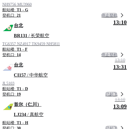
NH9756
MU3960
航站楼:
T1 - G
停止登机
登机口:
21
13:10
台北
BR131
/ 长荣航空
TG6357
NZ4917
TK9459
NH5811
航站楼:
T1 - F
停止登机
登机口:
14
13:10
台北
13:31
CI157
/ 中华航空
JL5103
航站楼:
T1 - D
已起飞
登机口:
19
13:10
首尔（仁川）
13:09
LJ234
/ 真航空
航站楼:
T1 - H
已起飞
登机口:
30