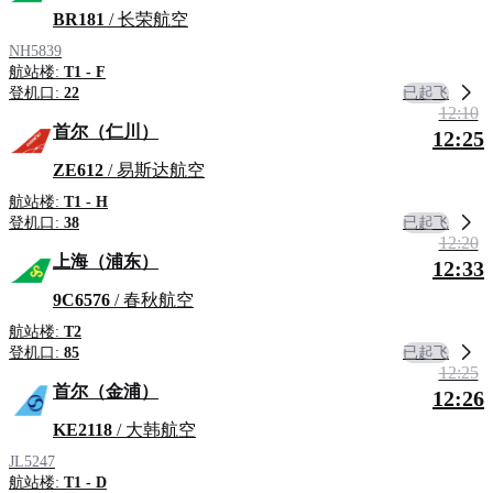
BR181
/ 长荣航空
NH5839
航站楼:
T1 - F
已起飞
登机口:
22
12:10
首尔（仁川）
12:25
ZE612
/ 易斯达航空
航站楼:
T1 - H
已起飞
登机口:
38
12:20
上海（浦东）
12:33
9C6576
/ 春秋航空
航站楼:
T2
已起飞
登机口:
85
12:25
首尔（金浦）
12:26
KE2118
/ 大韩航空
JL5247
航站楼:
T1 - D