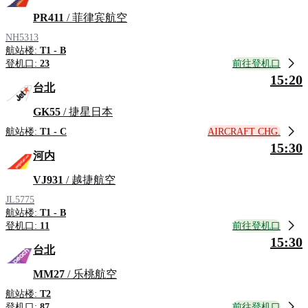
PR411
/ 菲律宾航空
NH5313
航站楼:
T1 - B
前往登机口
登机口:
23
15:20
台北
GK55
/ 捷星日本
AIRCRAFT CHG.
航站楼:
T1 - C
15:30
河内
VJ931
/ 越捷航空
JL5775
航站楼:
T1 - B
前往登机口
登机口:
11
15:30
台北
MM27
/ 乐桃航空
航站楼:
T2
前往登机口
登机口:
87