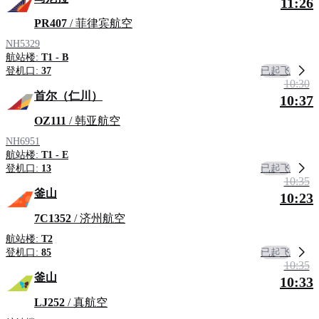
11:26
PR407
/ 菲律宾航空
NH5329
航站楼:
T1 - B
已起飞
登机口:
37
10:30
首尔（仁川）
10:37
OZ111
/ 韩亚航空
NH6951
航站楼:
T1 - E
已起飞
登机口:
13
10:35
釜山
10:23
7C1352
/ 济州航空
航站楼:
T2
已起飞
登机口:
85
10:35
釜山
10:33
LJ252
/ 真航空