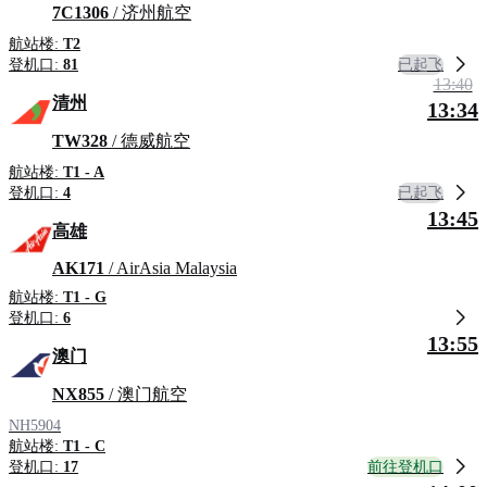
7C1306
/ 济州航空
航站楼:
T2
已起飞
登机口:
81
13:40
清州
13:34
TW328
/ 德威航空
航站楼:
T1 - A
已起飞
登机口:
4
13:45
高雄
AK171
/ AirAsia Malaysia
航站楼:
T1 - G
登机口:
6
13:55
澳门
NX855
/ 澳门航空
NH5904
航站楼:
T1 - C
前往登机口
登机口:
17