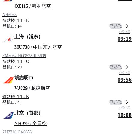
OZ115
/ 韩亚航空
NH6955
航站楼:
T1 - E
已起飞
登机口:
14
09:30
上海（浦东）
09:19
MU730
/ 中国东方航空
FM3052
HO3528
JL5609
航站楼:
T1 - C
已起飞
登机口:
29
09:30
胡志明市
09:56
VJ829
/ 越捷航空
航站楼:
T1 - B
已起飞
登机口:
4
09:30
北京（首都）
10:08
NH979
/ 全日空
ZH3216
CA6656