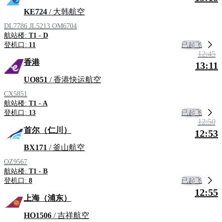
KE724
/ 大韩航空
DL7786
JL5213
OM6704
航站楼:
T1 - D
已起飞
登机口:
11
12:45
香港
13:11
UO851
/ 香港快运航空
CX5851
航站楼:
T1 - A
已起飞
登机口:
13
12:50
首尔（仁川）
12:53
BX171
/ 釜山航空
OZ9567
航站楼:
T1 - B
已起飞
登机口:
8
12:55
上海（浦东）
HO1506
/ 吉祥航空