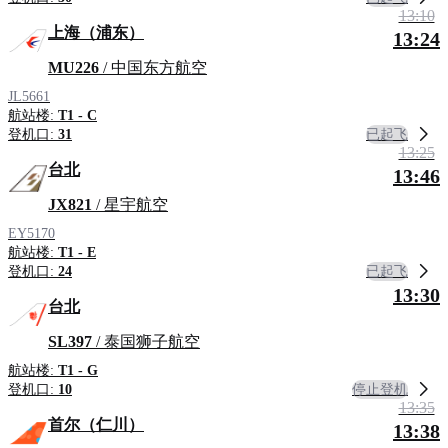
13:10
上海（浦东）
13:24
MU226
/ 中国东方航空
JL5661
航站楼:
T1 - C
已起飞
登机口:
31
13:25
台北
13:46
JX821
/ 星宇航空
EY5170
航站楼:
T1 - E
已起飞
登机口:
24
13:30
台北
SL397
/ 泰国狮子航空
航站楼:
T1 - G
停止登机
登机口:
10
13:35
首尔（仁川）
13:38