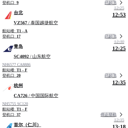
已起飞
登机口:
9
12:25
台北
12:53
VZ567
/ 泰国越捷航空
航站楼:
T1 - A
已起飞
登机口:
17
12:30
青岛
12:25
SC4092
/ 山东航空
NH6577
CA8886
航站楼:
T1 - F
已起飞
登机口:
20
12:35
杭州
CA726
/ 中国国际航空
NH5755
SC120
航站楼:
T1 - F
停止登机
登机口:
37
12:35
首尔（仁川）
13:18