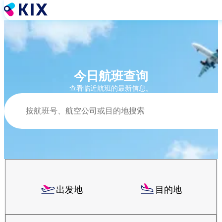
跳
转
到
主
要
内
容
今日航班查询
查看临近航班的最新信息。
搜索
出发地
目的地