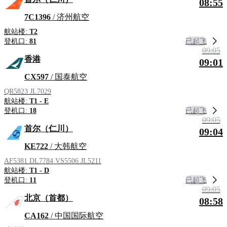
08:55
7C1396
/ 济州航空
航站楼:
T2
已起飞
登机口:
81
09:05
香港
09:01
CX597
/ 国泰航空
QR5823
JL7029
航站楼:
T1 - E
已起飞
登机口:
18
09:05
首尔（仁川）
09:04
KE722
/ 大韩航空
AF5381
DL7784
VS5506
JL5211
航站楼:
T1 - D
已起飞
登机口:
11
09:05
北京（首都）
08:58
CA162
/ 中国国际航空