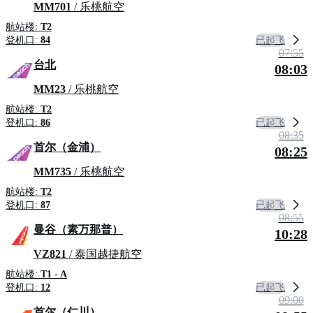
MM701
/ 乐桃航空
航站楼:
T2
已起飞
登机口:
84
07:55
台北
08:03
MM23
/ 乐桃航空
航站楼:
T2
已起飞
登机口:
86
08:35
首尔（金浦）
08:25
MM735
/ 乐桃航空
航站楼:
T2
已起飞
登机口:
87
08:55
曼谷（素万那普）
10:28
VZ821
/ 泰国越捷航空
航站楼:
T1 - A
已起飞
登机口:
12
09:00
首尔（仁川）