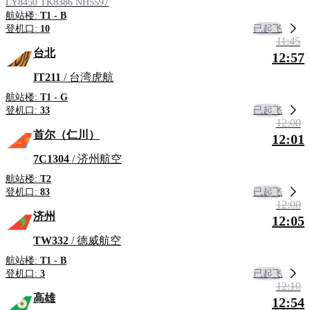
LY8450
TK8386
NH5597
航站楼:
T1 - B
已起飞
登机口:
10
11:45
台北
12:57
IT211
/ 台湾虎航
航站楼:
T1 - G
已起飞
登机口:
33
12:00
首尔（仁川）
12:01
7C1304
/ 济州航空
航站楼:
T2
已起飞
登机口:
83
12:00
济州
12:05
TW332
/ 德威航空
航站楼:
T1 - B
已起飞
登机口:
3
12:10
高雄
12:54