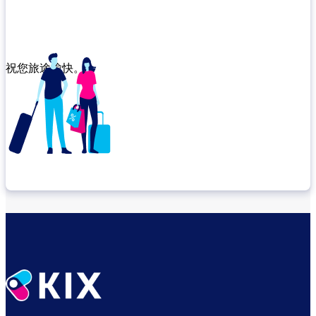
祝您旅途愉快。
确认转机地点
出发前尽享悠闲时光