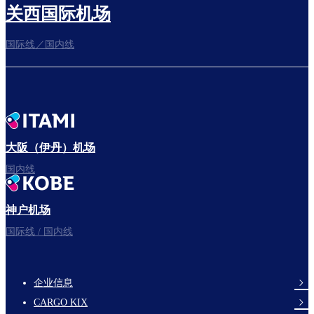
关西国际机场
国际线／国内线
前往登机门
出发啦！
大阪（伊丹）机场
国内线
神户机场
祝您旅途愉快。
国际线 / 国内线
企业信息
footer-
CARGO KIX