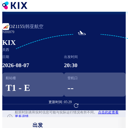
跳
转
到
主
韩亚航空
OZ1155
|
要

NH6979
内
容
KIX
关西
日期
出发时间
2026-08-07
20:30
航站楼
登机口
T1 - E
--
更新时间 :
05:29
前往航班预订
航班时刻表和实时信息可能与实际运行情况有所不同。
点击此处查看
更多详情。
出发