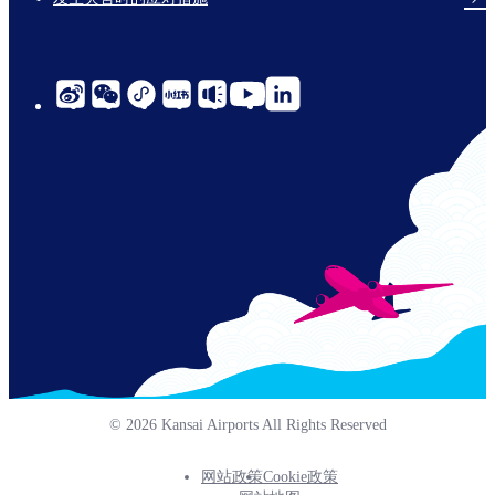
social-
links-
cn-
© 2026 Kansai Airports All Rights Reserved
网站政策
Cookie政策
Footer