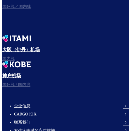
国际线／国内线
前往登机门
出发啦！
大阪（伊丹）机场
国内线
神户机场
祝您旅途愉快。
国际线 / 国内线
企业信息
footer-
CARGO KIX
links-
联系我们
en-
发生灾害时的应对措施