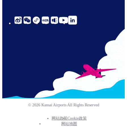
social-
links-
cn-
© 2026 Kansai Airports All Rights Reserved
网站政策
Cookie政策
Footer
网站地图