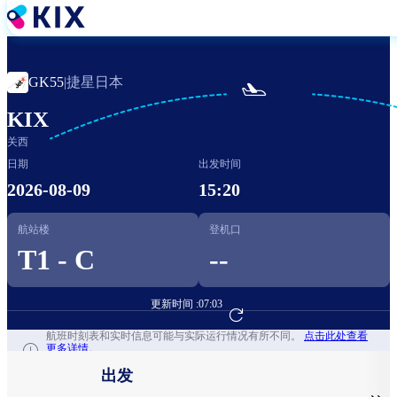
跳
转
到
主
捷星日本
GK55
|

要
内
KIX
容
关西
日期
出发时间
2026-08-09
15:20
航站楼
登机口
T1 - C
--
更新时间 :
07:03
前往航班预订
航班时刻表和实时信息可能与实际运行情况有所不同。
点击此处查看
更多详情。
出发