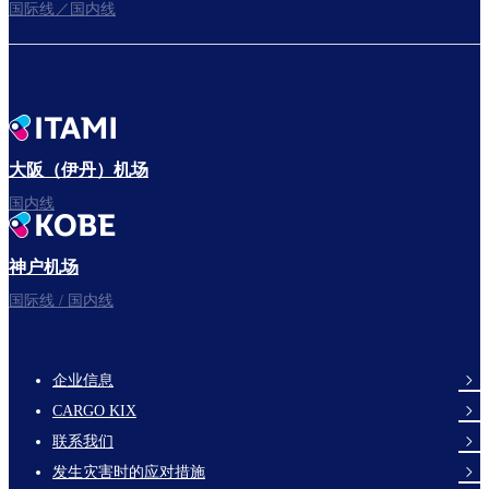
国际线／国内线
前往登机门
出发啦！
大阪（伊丹）机场
国内线
神户机场
祝您旅途愉快。
国际线 / 国内线
企业信息
footer-
CARGO KIX
links-
联系我们
en-
发生灾害时的应对措施