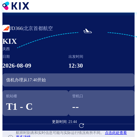
跳
转
到
主
北京首都航空
JD366
|

要
内
KIX
容
关西
日期
出发时间
2026-08-09
12:30
值机办理从
17:40
开始
航站楼
登机口
T1 - C
--
更新时间 :
21:44
前往航班预订
航班时刻表和实时信息可能与实际运行情况有所不同。
点击此处查看