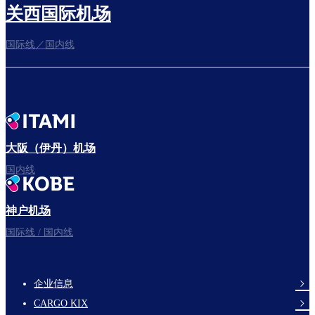
关西国际机场
国际线／国内线
前往登机门
出发啦！
大阪（伊丹）机场
国内线
神户机场
祝您旅途愉快。
国际线 / 国内线
企业信息
footer-
CARGO KIX