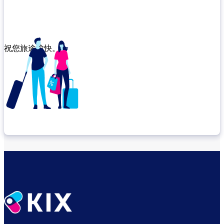
祝您旅途愉快。
确认转机地点
出发前尽享悠闲时光