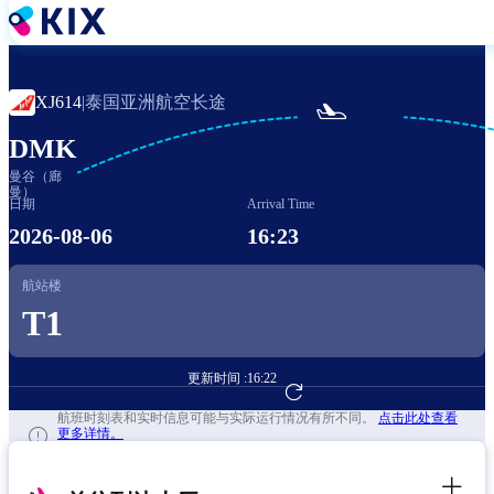
跳
转
到
主
泰国亚洲航空长途
XJ614
|

要
内
DMK
容
曼谷（廊
曼）
日期
Arrival Time
2026-08-06
16:23
航站楼
T1
更新时间 :
16:22
前往航班预订
航班时刻表和实时信息可能与实际运行情况有所不同。
点击此处查看
更多详情。