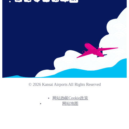
links-
cn-
© 2026 Kansai Airports All Rights Reserved
网站政策
Cookie政策
Footer
网站地图
Info
Menu