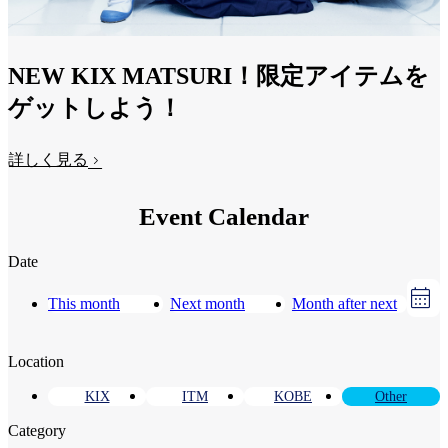
NEW KIX MATSURI！限定アイテムを
ゲットしよう！
詳しく見る
Event Calendar
Date
This month
Next month
Month after next
Location
KIX
ITM
KOBE
Other
Category